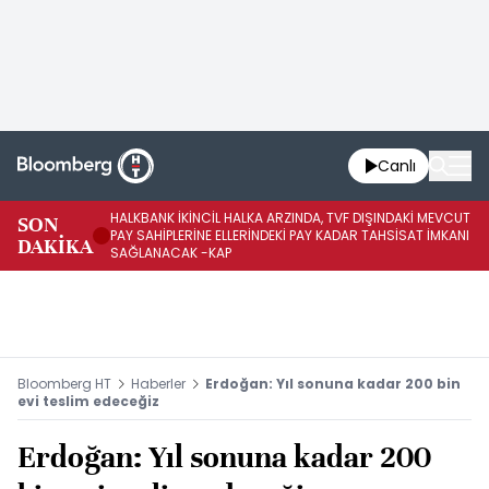
Canlı
HALKBANK İKİNCİL HALKA ARZINDA, TVF DIŞINDAKİ MEVCUT
HA
SON
PAY SAHİPLERİNE ELLERİNDEKİ PAY KADAR TAHSİSAT İMKANI
KO
DAKİKA
SAĞLANACAK -KAP
-K
Bloomberg HT
Haberler
Erdoğan: Yıl sonuna kadar 200 bin
evi teslim edeceğiz
Erdoğan: Yıl sonuna kadar 200