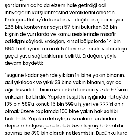
şartlarının daha da elzem hale getirdiği acil
ihtiyaçların karşılanmasına verdiklerini anlatan
Erdoğan, Hatay'da kurulan ve dağıtılan çadır sayısı
286 bin, konteyner sayısı 57 bini bulurken 38 bin
kişinin de yurtlarda ve kamu tesislerinde misafir
edildiğini söyledi. Erdoğan, kırsal bölgelerde 14 bin
664 konteyner kurarak 57 binin üzerinde vatandaşa
geçici yuva sağladıklarını belirtti. Erdoğan, şöyle
devam kaydetti:
"Bugüne kadar şehirde yıkılan 14 bine yakın binanın,
acil yıkılacak ve yıkık 23 bine yakın binanın, ayrıca
ağır hasarlı 56 binin üzerindeki binanın yüzde 97'sinin
enkazını kaldırdık. Yapılan tespitler ışığında Hatay'da
135 bin 589'u konut, 15 bin 599'u iş yeri ve 777'si ahır
olmak üzere toplamda 150 bine yakın hak sahibi
belirledik. Yapılan detaylı çalışmaların ardından
deprem bölgesi genelindeki kesinleşmiş hak sahibi
sayımız ise 390 bin olarak netleşmiştir. Bugünkü kura