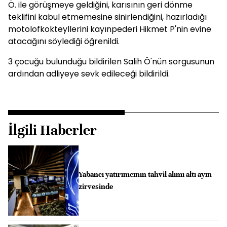
Ö. ile görüşmeye geldiğini, karısının geri dönme
teklifini kabul etmemesine sinirlendiğini, hazırladığı
motolofkokteyllerini kayınpederi Hikmet P'nin evine
atacağını söylediği öğrenildi.
3 çocuğu bulunduğu bildirilen Salih Ö'nün sorgusunun
ardından adliyeye sevk edileceği bildirildi.
İlgili Haberler
Yabancı yatırımcının tahvil alımı altı ayın
zirvesinde