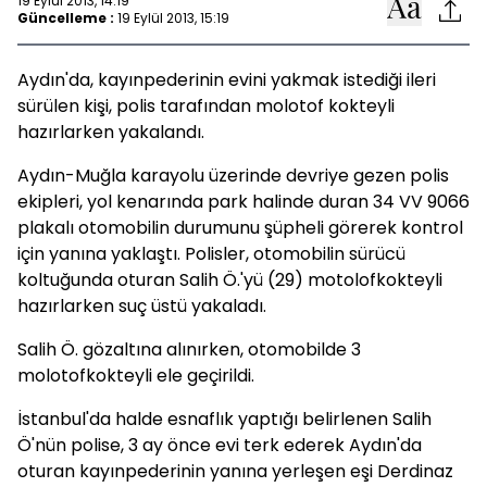
19 Eylül 2013, 14:19
Güncelleme :
19 Eylül 2013, 15:19
Aydın'da, kayınpederinin evini yakmak istediği ileri
sürülen kişi, polis tarafından molotof kokteyli
hazırlarken yakalandı.
Aydın-Muğla karayolu üzerinde devriye gezen polis
ekipleri, yol kenarında park halinde duran 34 VV 9066
plakalı otomobilin durumunu şüpheli görerek kontrol
için yanına yaklaştı. Polisler, otomobilin sürücü
koltuğunda oturan Salih Ö.'yü (29) motolofkokteyli
hazırlarken suç üstü yakaladı.
Salih Ö. gözaltına alınırken, otomobilde 3
molotofkokteyli ele geçirildi.
İstanbul'da halde esnaflık yaptığı belirlenen Salih
Ö'nün polise, 3 ay önce evi terk ederek Aydın'da
oturan kayınpederinin yanına yerleşen eşi Derdinaz