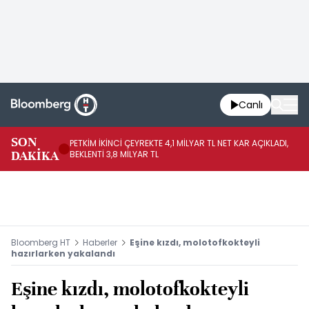
Canlı
SON
PETKİM İKİNCİ ÇEYREKTE 4,1 MİLYAR TL NET KAR AÇIKLADI,
İR
DAKİKA
BEKLENTİ 3,8 MİLYAR TL
UY
Bloomberg HT
Haberler
Eşine kızdı, molotofkokteyli
hazırlarken yakalandı
Eşine kızdı, molotofkokteyli