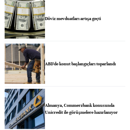
Döviz mevduatları artışa geçti
ABD'de konut başlangıçları toparlandı
Almanya, Commerzbank konusunda
Unicredit ile görüşmelere hazırlanıyor