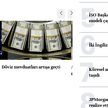
5
İSO Başka
modeli ça
6
İki İngili
7
Döviz mevduatları artışa geçti
ABD'de konut başla
Küresel ar
toparlandı
taşıdı
8
JPMorgan
realize ett