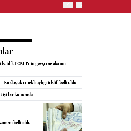
ABD'DE HİZMET PMI TEMMU
nlar
ki katılık TCMB’nin gevşeme alanını
En düşük emekli aylığı teklifi belli oldu
 iyi bir konumda
ammı belli oldu