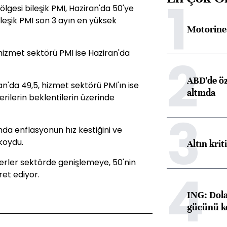
1
lgesi bileşik PMI, Haziran'da 50'ye
ileşik PMI son 3 ayın en yüksek
Motorine 
hizmet sektörü PMI ise Haziran'da
2
ABD'de öz
ran'da 49,5, hizmet sektörü PMI'ın ise
altında
rilerin beklentilerin üzerinde
3
nda enflasyonun hız kestiğini ve
 koydu.
Altın krit
ğerler sektörde genişlemeye, 50'nin
4
ret ediyor.
ING: Dolar
gücünü k