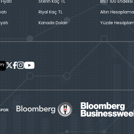
 Fiyatı
Sterin Kaç TL
BIST 100 Endeksi
yatı
Riyal Kaç TL
Altın Hesaplama
iyatı
Kanada Doları
Yüzde Hesapla