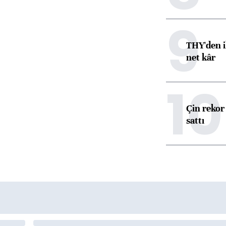
9
THY'den i
net kâr
10
Çin rekor 
sattı