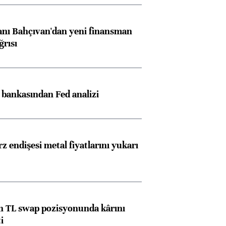
nı Bahçıvan'dan yeni finansman
ğrısı
Almanya, Commerzbank
Ba
konusunda Unicredit ile
me
görüşmelere hazırlanıyor
z bankasından Fed analizi
ngıçları
z endişesi metal fiyatlarını yukarı
 TL swap pozisyonunda kârını
i