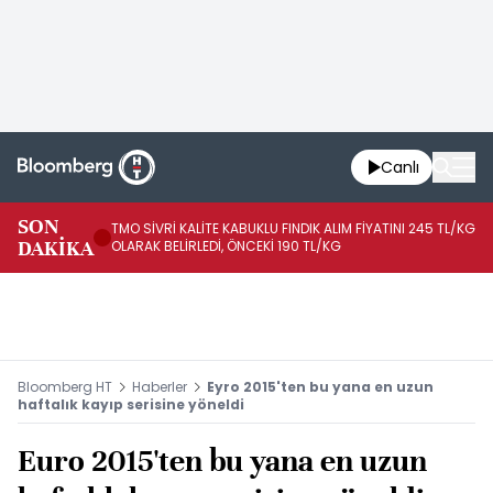
Canlı
SON
TMO SİVRİ KALİTE KABUKLU FINDIK ALIM FİYATINI 245 TL/KG
TM
DAKİKA
OLARAK BELİRLEDİ, ÖNCEKİ 190 TL/KG
TL
Bloomberg HT
Haberler
Eyro 2015'ten bu yana en uzun
haftalık kayıp serisine yöneldi
Euro 2015'ten bu yana en uzun