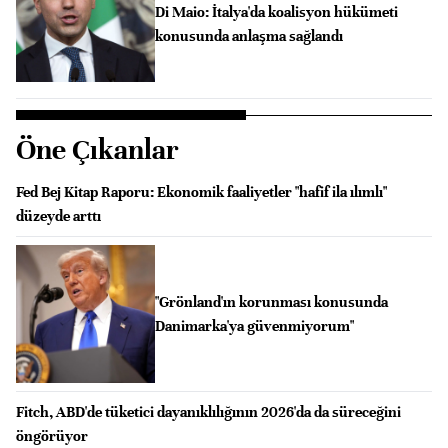
Di Maio: İtalya'da koalisyon hükümeti
konusunda anlaşma sağlandı
Öne Çıkanlar
Fed Bej Kitap Raporu: Ekonomik faaliyetler "hafif ila ılımlı"
düzeyde arttı
"Grönland'ın korunması konusunda
Danimarka'ya güvenmiyorum"
Fitch, ABD'de tüketici dayanıklılığının 2026'da da süreceğini
öngörüyor