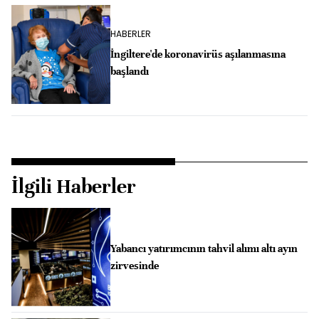
HABERLER
İngiltere'de koronavirüs aşılanmasına
başlandı
İlgili Haberler
Yabancı yatırımcının tahvil alımı altı ayın
zirvesinde