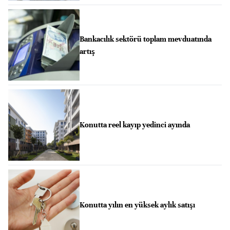
Bankacılık sektörü toplam mevduatında
artış
Konutta reel kayıp yedinci ayında
Konutta yılın en yüksek aylık satışı