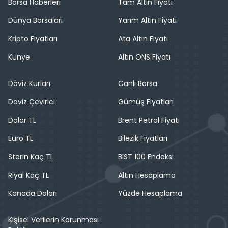
Borsa Haberleri
Tam Altın Fiyatı
Dünya Borsaları
Yarım Altın Fiyatı
Kripto Fiyatları
Ata Altın Fiyatı
Künye
Altın ONS Fiyatı
Döviz Kurları
Canlı Borsa
Döviz Çevirici
Gümüş Fiyatları
Dolar TL
Brent Petrol Fiyatı
Euro TL
Bilezik Fiyatları
Sterin Kaç TL
BIST 100 Endeksi
Riyal Kaç TL
Altın Hesaplama
Kanada Doları
Yüzde Hesaplama
Kişisel Verilerin Korunması