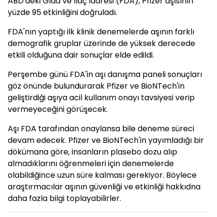
ABD'deki Gıda ve İlaç İdaresi (FDA), Pfizer aşısının
yüzde 95 etkinliğini doğruladı.
FDA'nın yaptığı ilk klinik denemelerde aşının farklı
demografik gruplar üzerinde de yüksek derecede
etkili olduğuna dair sonuçlar elde edildi.
Perşembe günü FDA'in aşı danışma paneli sonuçları
göz önünde bulundurarak Pfizer ve BioNTech'in
geliştirdiği aşıya acil kullanım onayı tavsiyesi verip
vermeyeceğini görüşecek.
Aşı FDA tarafından onaylansa bile deneme süreci
devam edecek. Pfizer ve BioNTech'in yayımladığı bir
dökümana göre, insanların plasebo dozu alıp
almadıklarını öğrenmeleri için denemelerde
olabildiğince uzun süre kalması gerekiyor. Böylece
araştırmacılar aşının güvenliği ve etkinliği hakkıdna
daha fazla bilgi toplayabilirler.