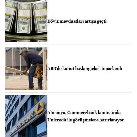
Döviz mevduatları artışa geçti
ABD'de konut başlangıçları toparlandı
Almanya, Commerzbank konusunda
Unicredit ile görüşmelere hazırlanıyor