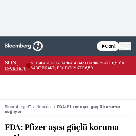
Canlı
SON
MEKSİKA MERKEZ BANKASI FAİZ ORANINI YÜZDE 6,50'DE
OY
DAKİKA
SABİT BIRAKTI; BEKLENTİ YÜZDE 6,50
AÇ
Bloomberg HT
Haberler
FDA: Pfizer aşısı güçlü koruma
sağlıyor
FDA: Pfizer aşısı güçlü koruma