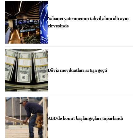
Yabancı yatırımcının tahvil alımı altı ayın
zirvesinde
Döviz mevduatları artışa geçti
ABD'de konut başlangıçları toparlandı