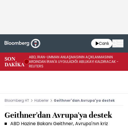
Canlı
ABD, İRAN-UMMAN ANLAŞMASININ AÇIKLANMASININ
AB
SON
ARDINDAN İRAN'A UYGULADIĞI ABLUKAYI KALDIRACAK -
GE
DAKİKA
REUTERS
UY
Bloomberg HT
Haberler
Geithner'dan Avrupa'ya destek
Geithner'dan Avrupa'ya destek
ABD Hazine Bakanı Geithner, Avrupa'nın kriz