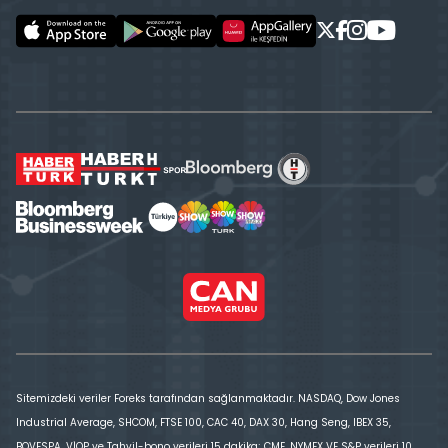
Sitemizdeki veriler Foreks tarafından sağlanmaktadır. NASDAQ, Dow Jones
Industrial Average, SHCOM, FTSE 100, CAC 40, DAX 30, Hang Seng, IBEX 35,
BOVESPA, VİOP ve Tahvil-bono verileri 15 dakika; CME, NYMEX VE S&P verileri 10