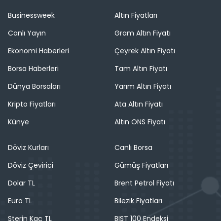
Businessweek
Altın Fiyatları
Canlı Yayın
Gram Altın Fiyatı
Ekonomi Haberleri
Çeyrek Altın Fiyatı
Borsa Haberleri
Tam Altın Fiyatı
Dünya Borsaları
Yarım Altın Fiyatı
Kripto Fiyatları
Ata Altın Fiyatı
Künye
Altın ONS Fiyatı
Döviz Kurları
Canlı Borsa
Döviz Çevirici
Gümüş Fiyatları
Dolar TL
Brent Petrol Fiyatı
Euro TL
Bilezik Fiyatları
Sterin Kaç TL
BIST 100 Endeksi