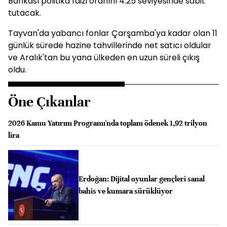
Bankası politika faizi oranını 4.25 seviyesinde sabit
tutacak.
Tayvan'da yabancı fonlar Çarşamba'ya kadar olan 11
günlük sürede hazine tahvillerinde net satıcı oldular
ve Aralık'tan bu yana ülkeden en uzun süreli çıkış
oldu.
Öne Çıkanlar
2026 Kamu Yatırım Programı'nda toplam ödenek 1,92 trilyon
lira
Erdoğan: Dijital oyunlar gençleri sanal
bahis ve kumara sürüklüyor