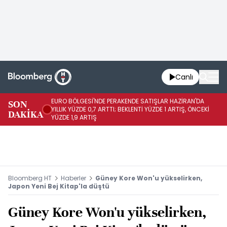
Canlı
EURO BÖLGESİ'NDE PERAKENDE SATIŞLAR HAZİRAN'DA
EU
SON
YILLIK YÜZDE 0,7 ARTTI; BEKLENTİ YÜZDE 1 ARTIŞ, ÖNCEKİ
AY
DAKİKA
YÜZDE 1,9 ARTIŞ
ÖN
Bloomberg HT
Haberler
Güney Kore Won'u yükselirken,
Japon Yeni Bej Kitap'la düştü
Güney Kore Won'u yükselirken,