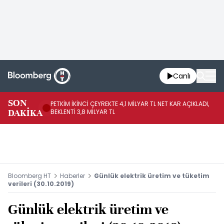
Canlı
SON
PETKİM İKİNCİ ÇEYREKTE 4,1 MİLYAR TL NET KAR AÇIKLADI,
İR
DAKİKA
BEKLENTİ 3,8 MİLYAR TL
UY
Bloomberg HT
Haberler
Günlük elektrik üretim ve tüketim
verileri (30.10.2019)
Günlük elektrik üretim ve