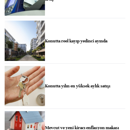
Konutta reel kayıp yedinci ayında
Konutta yılın en yüksek aylık satışı
Mevcut ve yeni kiracı enflasyon makası