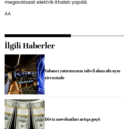
megavatsaat elektrik ithalatı yapıldı.
AA
İlgili Haberler
Yabancı yatırımcının tahvil alımı altı ayın
zirvesinde
Döviz mevduatları artışa geçti