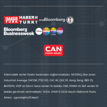
Sitemizdeki veriler Foreks tarafından sağlanmaktadır. NASDAQ, Dow Jones
Industrial Average, SHCOM, FTSE 100, CAC 40, DAX 30, Hang Seng, IBEX 35,
BOVESPA, VİOP ve Tahvil-bono verileri 15 dakika; CME, NYMEX VE S&P verileri 10
dakika gecikmeli verilmektedir. YASAL UYARI © 2026 Kayıtlı Elektronik Posta
Adresi : cgorsel@hs03.kep.tr