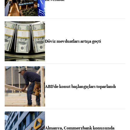
Döviz mevduatları artışa geçti
ABD'de konut başlangıçları toparlandı
Almanya, Commerzbank konusunda