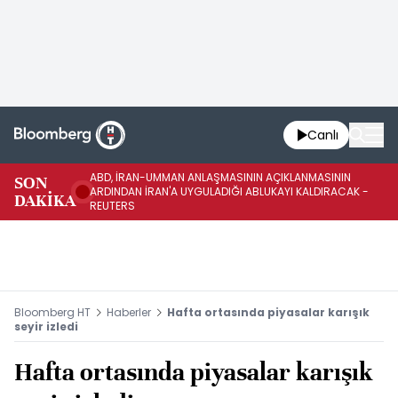
Canlı
ABD, İRAN-UMMAN ANLAŞMASININ AÇIKLANMASININ
AB
SON
ARDINDAN İRAN'A UYGULADIĞI ABLUKAYI KALDIRACAK -
GE
DAKİKA
REUTERS
UY
Bloomberg HT
Haberler
Hafta ortasında piyasalar karışık
seyir izledi
Hafta ortasında piyasalar karışık