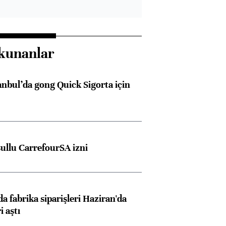
kunanlar
anbul’da gong Quick Sigorta için
Almanya, Commerzbank
Ba
konusunda Unicredit ile
me
görüşmelere hazırlanıyor
şullu CarrefourSA izni
ngıçları
a fabrika siparişleri Haziran'da
i aştı