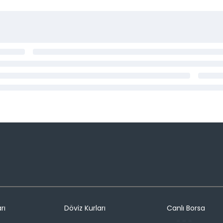
rı
Döviz Kurları
Canlı Borsa