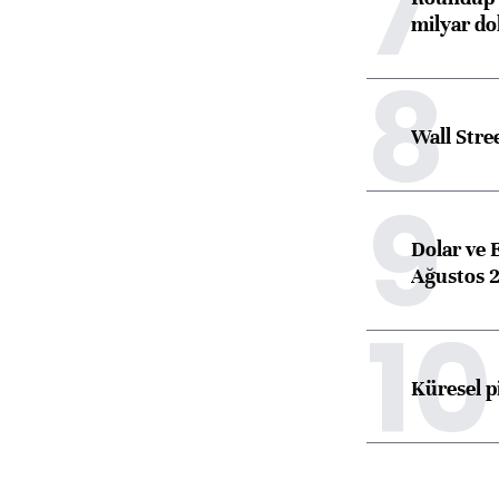
7
milyar dol
8
Wall Stre
9
Dolar ve 
Ağustos 2
10
Küresel p