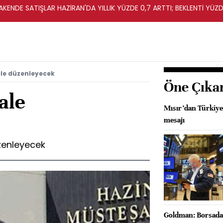
KENDE SATIŞLAR HAZİRAN'DA YILLIK YÜZDE 0,7 ARTTI; BEKLENTİ YÜZDE
ale düzenleyecek
Öne Çıka
ale
Mısır’dan Türkiye’y
mesajı
üzenleyecek
Goldman: Borsada 