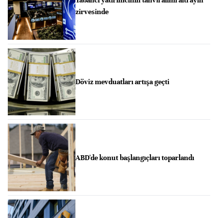
Yabancı yatırımcının tahvil alımı altı ayın
zirvesinde
Döviz mevduatları artışa geçti
ABD'de konut başlangıçları toparlandı