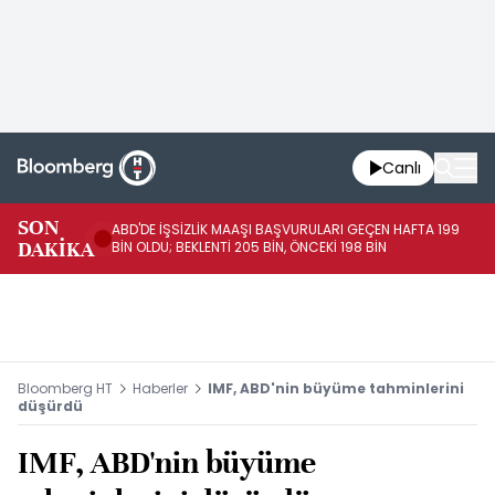
Canlı
SON
ABD'DE İŞSİZLİK MAAŞI BAŞVURULARI GEÇEN HAFTA 199
FE
DAKİKA
BİN OLDU; BEKLENTİ 205 BİN, ÖNCEKİ 198 BİN
İL
Bloomberg HT
Haberler
IMF, ABD'nin büyüme tahminlerini
düşürdü
IMF, ABD'nin büyüme