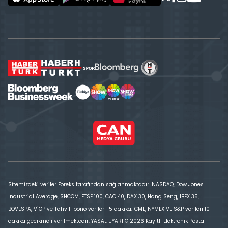
Sitemizdeki veriler Foreks tarafından sağlanmaktadır. NASDAQ, Dow Jones
Industrial Average, SHCOM, FTSE 100, CAC 40, DAX 30, Hang Seng, IBEX 35,
BOVESPA, VİOP ve Tahvil-bono verileri 15 dakika; CME, NYMEX VE S&P verileri 10
dakika gecikmeli verilmektedir. YASAL UYARI © 2026 Kayıtlı Elektronik Posta