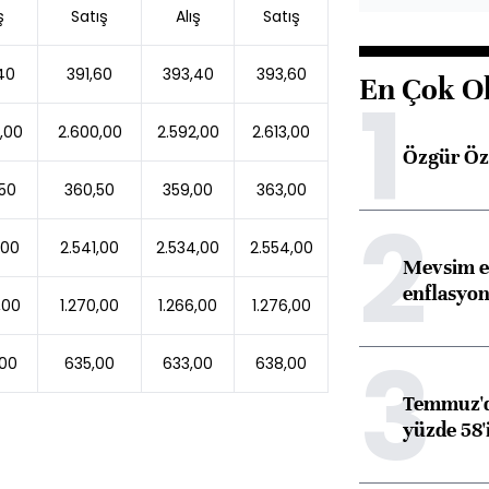
ş
Satış
Alış
Satış
40
391,60
393,40
393,60
En Çok O
1
,00
2.600,00
2.592,00
2.613,00
Özgür Öze
50
360,50
359,00
363,00
2
,00
2.541,00
2.534,00
2.554,00
Mevsim et
enflasyon
,00
1.270,00
1.266,00
1.276,00
3
00
635,00
633,00
638,00
Temmuz'da
yüzde 58'i