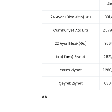
Alı
24 Ayar Külçe Altın(Gr.)
391,
Cumhuriyet Ata Lira
2.579
22 Ayar Bilezik(Gr.)
356,
Lira(Tam) Ziynet
2.521
Yarım Ziynet
1.260
Çeyrek Ziynet
630,
AA