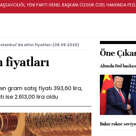
ŞSAVCILIĞI, YENİ PARTİ GENEL BAŞKANI ÖZGÜR ÖZEL HAKKINDA FEZ
İ
İstanbul'da altın fiyatları (08.05.2020)
Öne Çıka
 fiyatları
Altında Fed baskıs
ın gram satış fiyatı 393,60 lira,
ı ise 2.613,00 lira oldu
Bakır rekor seviy