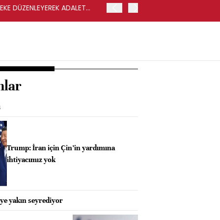
LEKE DÜZENLEYEREK ADALET
YENİ PARTİ GENEL BAŞKA
nlar
ı
Trump: İran için Çin’in yardımına
ihtiyacımız yok
eye yakın seyrediyor