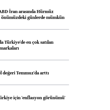
 ABD-İran arasında Hürmüz
ı önümüzdeki günlerde mümkün
Almanya, Commerzbank
Ba
 Türkiye'de en çok satılan
konusunda Unicredit ile
me
markaları
görüşmelere hazırlanıyor
el değeri Temmuz'da arttı
ngıçları
Türkiye için 'enflasyon görünümü'