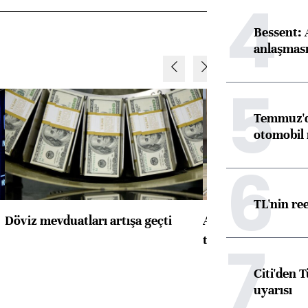
4
Bessent:
anlaşmas
5
Temmuz'da
otomobil 
6
TL'nin re
Döviz mevduatları artışa geçti
ABD'de konut başla
7
toparlandı
Citi'den 
uyarısı