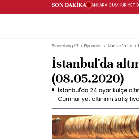
SON DAKİKA
ANKARA CUMHURİYET BA
BAKANLIĞINA GÖNDERD
Bloomberg HT
Piyasalar
Altın ve Emtia
İstanbul'da altın
(08.05.2020)
İstanbul'da 24 ayar külçe altın
Cumhuriyet altınının satış fiyat