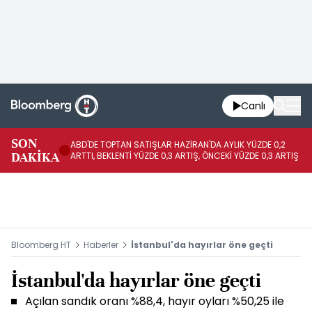
Canlı
SON
ABD'DE TOPTAN SATIŞLAR HAZİRAN'DA AYLIK YÜZDE 0,2
AP
DAKİKA
ARTTI, BEKLENTİ YÜZDE 0,3 ARTIŞ, ÖNCEKİ YÜZDE 0,3 ARTIŞ
KA
Bloomberg HT
Haberler
İstanbul'da hayırlar öne geçti
İstanbul'da hayırlar öne geçti
Açılan sandık oranı %88,4, hayır oyları %50,25 ile