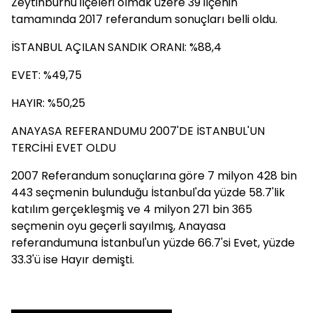
Zeytinburnu ilçeleri olmak üzere 39 ilçenin
tamamında 2017 referandum sonuçları belli oldu.
İSTANBUL AÇILAN SANDIK ORANI: %88,4
EVET: %49,75
HAYIR: %50,25
ANAYASA REFERANDUMU 2007'DE İSTANBUL'UN
TERCİHİ EVET OLDU
2007 Referandum sonuçlarına göre 7 milyon 428 bin
443 seçmenin bulunduğu İstanbul'da yüzde 58.7'lik
katılım gerçekleşmiş ve 4 milyon 271 bin 365
seçmenin oyu geçerli sayılmış, Anayasa
referandumuna İstanbul'un yüzde 66.7'si Evet, yüzde
33.3'ü ise Hayır demişti.