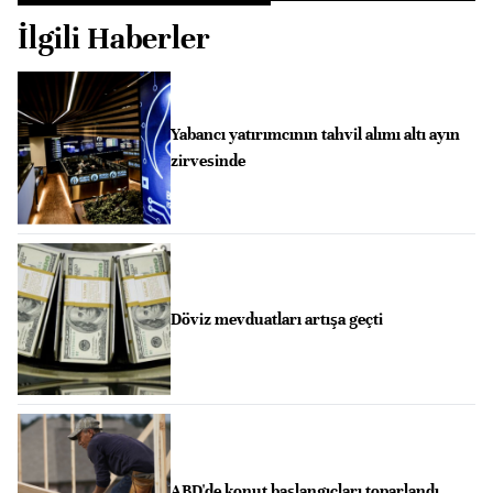
İlgili Haberler
Yabancı yatırımcının tahvil alımı altı ayın
zirvesinde
Döviz mevduatları artışa geçti
ABD'de konut başlangıçları toparlandı