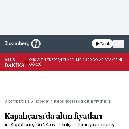
Canlı
SK
SON
ONS ALTIN YÜZDE 1,4 YÜKSELİŞLE 4.300 DOLAR SEVİYESİNİ
GE
DAKİKA
GÖRDÜ
DO
Bloomberg HT
Haberler
Kapalıçarşı'da altın fiyatları
Kapalıçarşı'da altın fiyatları
Kapalıçarşı'da 24 ayar külçe altının gram satış