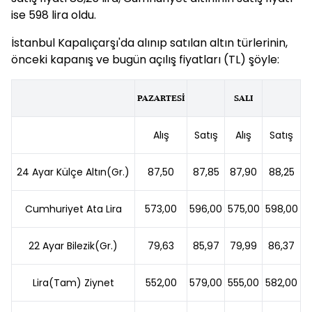
ise 598 lira oldu.
İstanbul Kapalıçarşı'da alınıp satılan altın türlerinin,
önceki kapanış ve bugün açılış fiyatları (TL) şöyle:
PAZARTESİ
SALI
Alış
Satış
Alış
Satış
24 Ayar Külçe Altın(Gr.)
87,50
87,85
87,90
88,25
Cumhuriyet Ata Lira
573,00
596,00
575,00
598,00
22 Ayar Bilezik(Gr.)
79,63
85,97
79,99
86,37
Lira(Tam) Ziynet
552,00
579,00
555,00
582,00