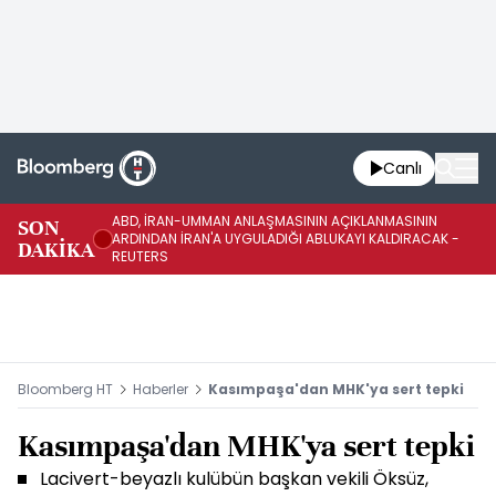
Canlı
ABD, İRAN-UMMAN ANLAŞMASININ AÇIKLANMASININ
AB
SON
ARDINDAN İRAN'A UYGULADIĞI ABLUKAYI KALDIRACAK -
GE
DAKİKA
REUTERS
UY
Bloomberg HT
Haberler
Kasımpaşa'dan MHK'ya sert tepki
Kasımpaşa'dan MHK'ya sert tepki
Lacivert-beyazlı kulübün başkan vekili Öksüz,