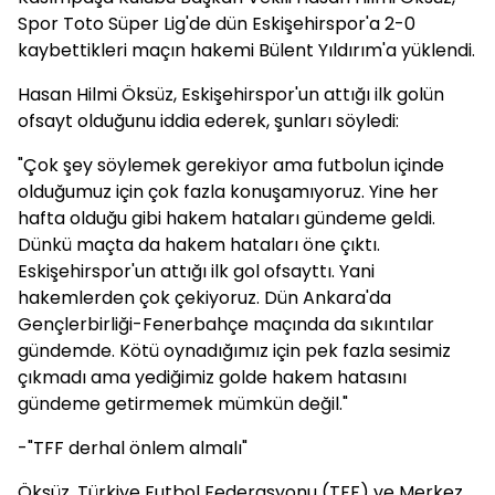
Spor Toto Süper Lig'de dün Eskişehirspor'a 2-0
kaybettikleri maçın hakemi Bülent Yıldırım'a yüklendi.
Hasan Hilmi Öksüz, Eskişehirspor'un attığı ilk golün
ofsayt olduğunu iddia ederek, şunları söyledi:
"Çok şey söylemek gerekiyor ama futbolun içinde
olduğumuz için çok fazla konuşamıyoruz. Yine her
hafta olduğu gibi hakem hataları gündeme geldi.
Dünkü maçta da hakem hataları öne çıktı.
Eskişehirspor'un attığı ilk gol ofsayttı. Yani
hakemlerden çok çekiyoruz. Dün Ankara'da
Gençlerbirliği-Fenerbahçe maçında da sıkıntılar
gündemde. Kötü oynadığımız için pek fazla sesimiz
çıkmadı ama yediğimiz golde hakem hatasını
gündeme getirmemek mümkün değil."
-"TFF derhal önlem almalı"
Öksüz, Türkiye Futbol Federasyonu (TFF) ve Merkez