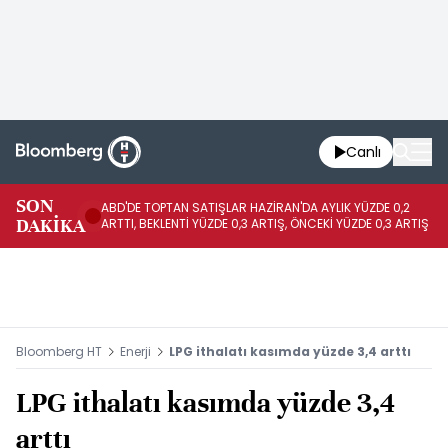
Canlı
SON
ABD'DE TOPTAN SATIŞLAR HAZİRAN'DA AYLIK YÜZDE 0,2
AP
DAKİKA
ARTTI, BEKLENTİ YÜZDE 0,3 ARTIŞ, ÖNCEKİ YÜZDE 0,3 ARTIŞ
KA
Bloomberg HT
Enerji
LPG ithalatı kasımda yüzde 3,4 arttı
LPG ithalatı kasımda yüzde 3,4
arttı