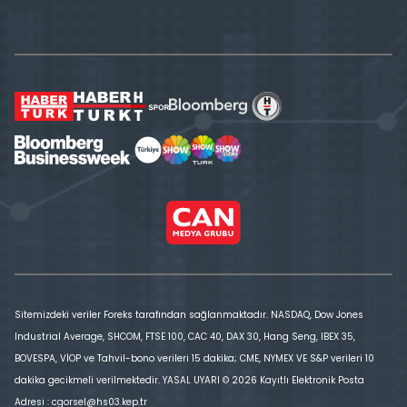
Sitemizdeki veriler Foreks tarafından sağlanmaktadır. NASDAQ, Dow Jones
Industrial Average, SHCOM, FTSE 100, CAC 40, DAX 30, Hang Seng, IBEX 35,
BOVESPA, VİOP ve Tahvil-bono verileri 15 dakika; CME, NYMEX VE S&P verileri 10
dakika gecikmeli verilmektedir. YASAL UYARI © 2026 Kayıtlı Elektronik Posta
Adresi : cgorsel@hs03.kep.tr