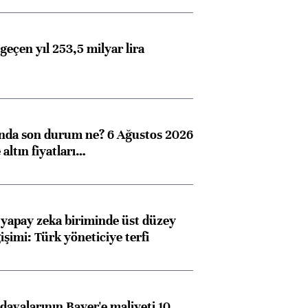
geçen yıl 253,5 milyar lira
ında son durum ne? 6 Ağustos 2026
altın fiyatları…
Almanya, Commerzbank
Ba
 yapay zeka biriminde üst düzey
konusunda Unicredit ile
me
işimi: Türk yöneticiye terfi
görüşmelere hazırlanıyor
avalarının Bayer'e maliyeti 10