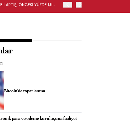
 1 ARTIŞ, ÖNCEKİ YÜZDE 1,9
EURO BÖLGESİ'NDE PERAKE
0,4 ARTIŞ
nlar
rı
Bitcoin'de toparlanma
ronik para ve ödeme kuruluşuna faaliyet