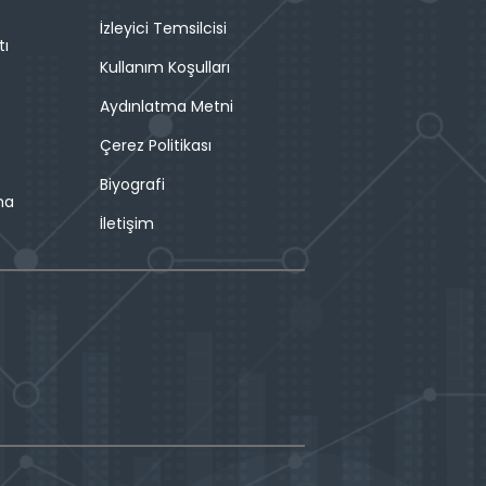
İzleyici Temsilcisi
tı
Kullanım Koşulları
Aydınlatma Metni
Çerez Politikası
Biyografi
ma
İletişim