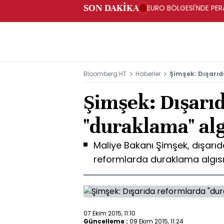
SON DAKİKA
EURO BÖLGESİ'NDE PERA
ARTIŞ
Bloomberg HT
Haberler
Şimşek: Dışarıd
Şimşek: Dışarı
"duraklama" alg
Maliye Bakanı Şimşek, dışarıda
reformlarda duraklama algısı
07 Ekim 2015, 11:10
Güncelleme :
09 Ekim 2015, 11:24