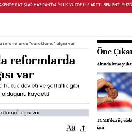
KENDE SATIŞLAR HAZİRAN'DA YILLIK YÜZDE 0,7 ARTTI; BEKLENTİ YÜZDE
a reformlarda "duraklama" algısı var
Öne Çıka
da reformlarda
Altında ivme yuka
ısı var
 hukuk devleti ve şeffaflık gibi
 olduğunu kaydetti
TCMB'den üç elekt
izni