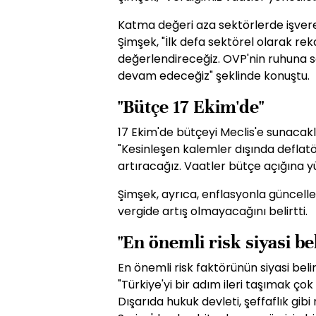
Katma değeri aza sektörlerde işver
Şimşek, "İlk defa sektörel olarak reka
değerlendireceğiz. OVP'nin ruhuna sa
devam edeceğiz" şeklinde konuştu.
"Bütçe 17 Ekim'de"
17 Ekim'de bütçeyi Meclis'e sunacakl
"Kesinleşen kalemler dışında defla
artıracağız. Vaatler bütçe açığına 
Şimşek, ayrıca, enflasyonla güncell
vergide artış olmayacağını belirtti.
"En önemli risk siyasi bel
En önemli risk faktörünün siyasi beli
"Türkiye'yi bir adım ileri taşımak ço
Dışarıda hukuk devleti, şeffaflık gib