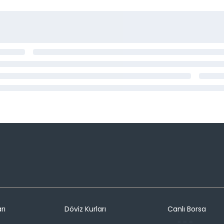
rı
Döviz Kurları
Canlı Borsa