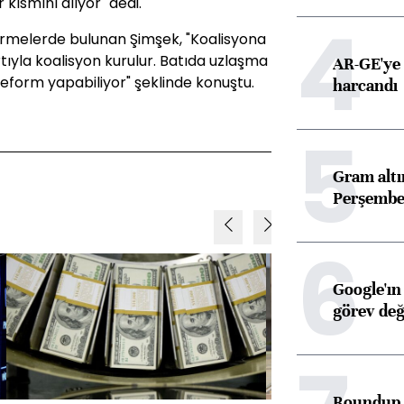
 kısmını alıyor" dedi.
4
ndirmelerde bulunan Şimşek, "Koalisyona
ıyla koalisyon kurulur. Batıda uzlaşma
AR-GE'ye 
 reform yapabiliyor" şeklinde konuştu.
harcandı
5
Gram alt
Perşembe 
6
Google'ın
görev değ
Roundup d