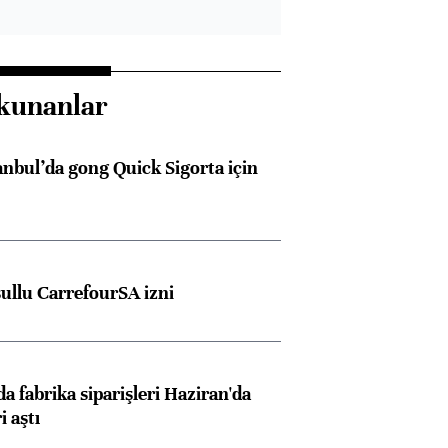
kunanlar
anbul’da gong Quick Sigorta için
şullu CarrefourSA izni
a fabrika siparişleri Haziran'da
i aştı