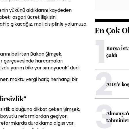
enin yükünü aldıklarını kaydeden
bet-asgari ücret ilişkisini
hip çıkacağız, mali disiplinle yolumuza
En Çok O
1
Borsa İst
arını belirten Bakan Şimşek,
çaldı
tör çerçevesinde harcamaları
2
yüzde yarım bile yansımayacak" dedi.
enen maktu vergi hariç herhangi bir
A101'e ko
irsizlik"
3
rsizlik olduğuna dikkat çeken Şimşek,
Almanya'd
k boyutlu reformlardan geçiyor.
tahminler
i reformlarda duraklama algısı var.