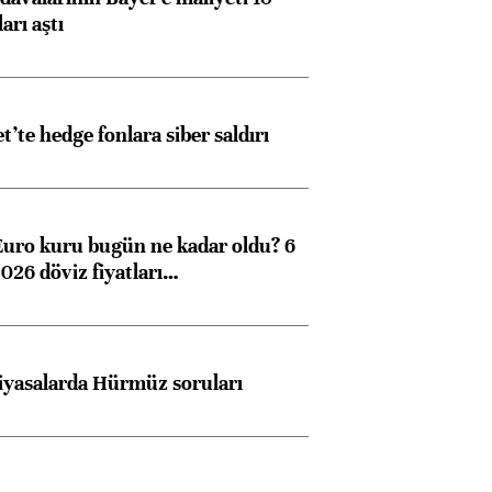
arı aştı
ngıçları
et’te hedge fonlara siber saldırı
Euro kuru bugün ne kadar oldu? 6
026 döviz fiyatları…
iyasalarda Hürmüz soruları