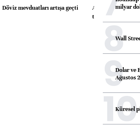
7
milyar dol
Döviz mevduatları artışa geçti
ABD'de konut başla
toparlandı
8
Wall Stre
9
Dolar ve 
Ağustos 2
10
Küresel p