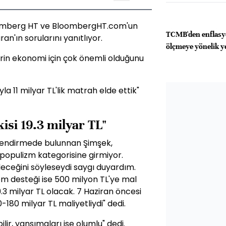
oomberg HT ve BloombergHT.com'un
TCMB'den enflasy
n'ın sorularını yanıtlıyor.
ölçmeye yönelik y
erin ekonomi için çok önemli olduğunu
a 11 milyar TL'lik matrah elde ettik"
isi 19.3 milyar TL"
lendirmede bulunnan Şimşek,
 populizm kategorisine girmiyor.
deceğini söyleseydi saygı duyardım.
yem desteği ise 500 milyon TL'ye mal
9.3 milyar TL olacak. 7 Haziran öncesi
-180 milyar TL maliyetliydi" dedi.
lir, yansımaları ise olumlu" dedi.