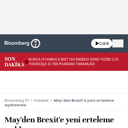
Canlı
SON
BORSA İSTANBUL'A BIST 100 ENDEKSİ GÜNÜ YÜZDE 0,70
AB
DAKİKA
YÜKSELİŞLE 13.799 PUANDAN TAMAMLADI
AR
Bloomberg HT
Haberler
May'den Brexit'e yeni erteleme
açıklaması
May'den Brexit'e yeni erteleme