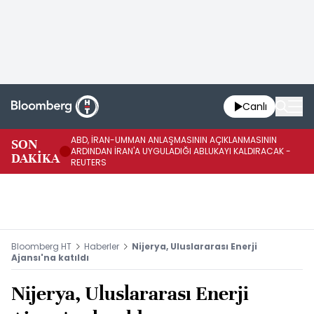
Canlı
ABD, İRAN-UMMAN ANLAŞMASININ AÇIKLANMASININ
AB
SON
ARDINDAN İRAN'A UYGULADIĞI ABLUKAYI KALDIRACAK -
GE
DAKİKA
REUTERS
UY
Bloomberg HT
Haberler
Nijerya, Uluslararası Enerji
Ajansı'na katıldı
Nijerya, Uluslararası Enerji