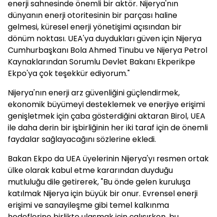
enerji sahnesinde önemli bir aktör. Nijerya'nın
dünyanın enerji otoritesinin bir parçası haline
gelmesi, küresel enerji yönetişimi açısından bir
dönüm noktası. UEA'ya duydukları güven için Nijerya
Cumhurbaşkanı Bola Ahmed Tinubu ve Nijerya Petrol
Kaynaklarından Sorumlu Devlet Bakanı Ekperikpe
Ekpo'ya çok teşekkür ediyorum."
Nijerya'nın enerji arz güvenliğini güçlendirmek,
ekonomik büyümeyi desteklemek ve enerjiye erişimi
genişletmek için çaba gösterdiğini aktaran Birol, UEA
ile daha derin bir işbirliğinin her iki taraf için de önemli
faydalar sağlayacağını sözlerine ekledi.
Bakan Ekpo da UEA üyelerinin Nijerya'yı resmen ortak
ülke olarak kabul etme kararından duyduğu
mutluluğu dile getirerek, "Bu önde gelen kuruluşa
katılmak Nijerya için büyük bir onur. Evrensel enerji
erişimi ve sanayileşme gibi temel kalkınma
hedeflerine birlikte ulaşmak için çalışırken, bu