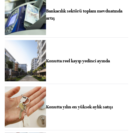
Bankacılık sektörü toplam mevduatında
artış
Konutta reel kayıp yedinci ayında
Konutta yılın en yüksek aylık satışı