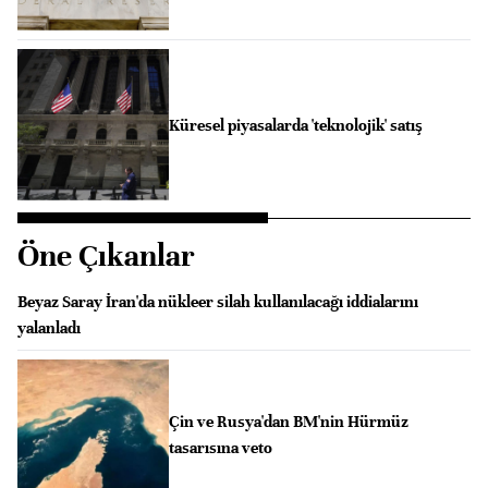
Küresel piyasalarda 'teknolojik' satış
Öne Çıkanlar
Beyaz Saray İran'da nükleer silah kullanılacağı iddialarını
yalanladı
Çin ve Rusya'dan BM'nin Hürmüz
tasarısına veto