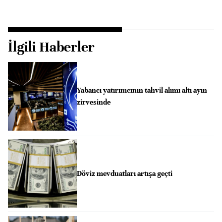
İlgili Haberler
Yabancı yatırımcının tahvil alımı altı ayın
zirvesinde
Döviz mevduatları artışa geçti