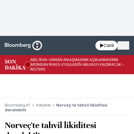
Canlı
ABD, İRAN-UMMAN ANLAŞMASININ AÇIKLANMASININ
AB
SON
ARDINDAN İRAN'A UYGULADIĞI ABLUKAYI KALDIRACAK -
GE
DAKİKA
REUTERS
UY
Bloomberg HT
Haberler
Norveç’te tahvil likiditesi
daralabilir
Norveç'te tahvil likiditesi