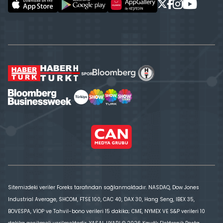
Sitemizdeki veriler Foreks tarafından sağlanmaktadır. NASDAQ, Dow Jones
Industrial Average, SHCOM, FTSE 100, CAC 40, DAX 30, Hang Seng, IBEX 35,
BOVESPA, VİOP ve Tahvil-bono verileri 15 dakika; CME, NYMEX VE S&P verileri 10