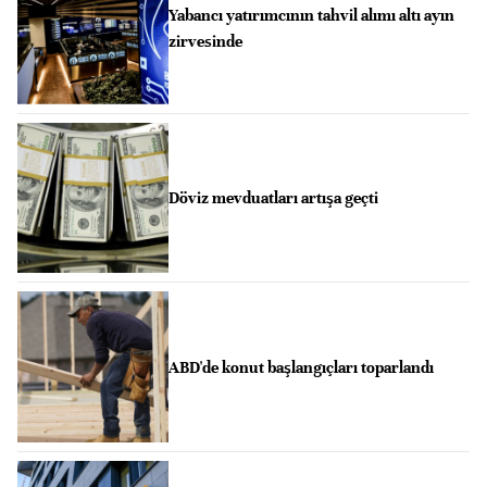
Yabancı yatırımcının tahvil alımı altı ayın
zirvesinde
Döviz mevduatları artışa geçti
ABD'de konut başlangıçları toparlandı