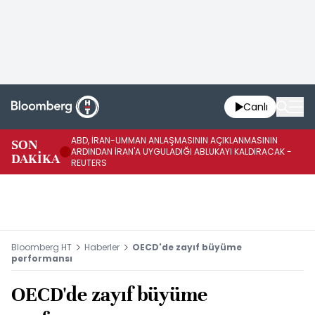
Canlı
ABD, İRAN-UMMAN ANLAŞMASININ AÇIKLANMASININ
AB
SON
ARDINDAN İRAN'A UYGULADIĞI ABLUKAYI KALDIRACAK -
GE
DAKİKA
REUTERS
UY
Bloomberg HT
Haberler
OECD'de zayıf büyüme
performansı
OECD'de zayıf büyüme