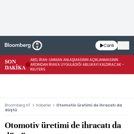
Canlı
ABD, İRAN-UMMAN ANLAŞMASININ AÇIKLANMASININ
AB
SON
ARDINDAN İRAN'A UYGULADIĞI ABLUKAYI KALDIRACAK -
GE
DAKİKA
REUTERS
UY
Bloomberg HT
Haberler
Otomotiv üretimi de ihracatı da
düştü
Otomotiv üretimi de ihracatı da