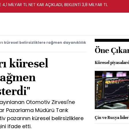
 4,1 MİLYAR TL NET KAR AÇIKLADI, BEKLENTİ 3,8 MİLYAR TL
 küresel belirsizliklere rağmen dayanıklılık
Öne Çıka
ı küresel
Küresel piyasalard
 rağmen
terdi"
yınlanan Otomotiv Zirvesi'ne
car Pazarlama Müdürü Tarık
v pazarının küresel belirsizliklere
Çin ve Rusya liderl
i ifade etti.