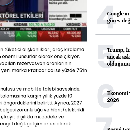
4
Videoyu
Oynat
Google'ın
görev değ
5
 tüketici alışkanlıkları, araç kiralama
Trump, İr
n önemli unsurlar olarak öne çıkıyor.
ancak aske
n yapılan rezervasyon oranlarının
olduğunu 
ı yeni marka Praticar’da ise yüzde 75’in
6
 nüfusu ve mobilite talebi sayesinde,
Ekonomi v
talamasına karşın yıllık yüzde 10
2026
öngördüklerini belirtti. Ayrıca, 2027
elgesi zorunluluğu ve hibrit/elektrikli
7
, kayıt dışılıkla mücadele ve
engel değil, gelişim aracı olarak
Resmi Ga