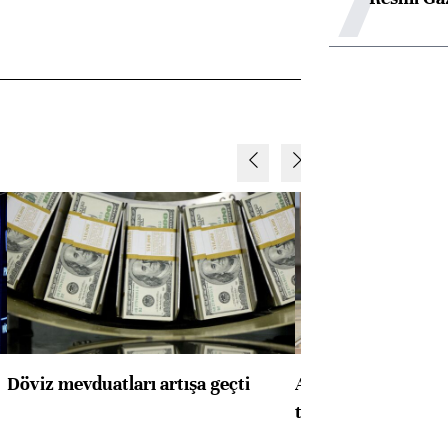
Döviz mevduatları artışa geçti
ABD'de konut başla
toparlandı