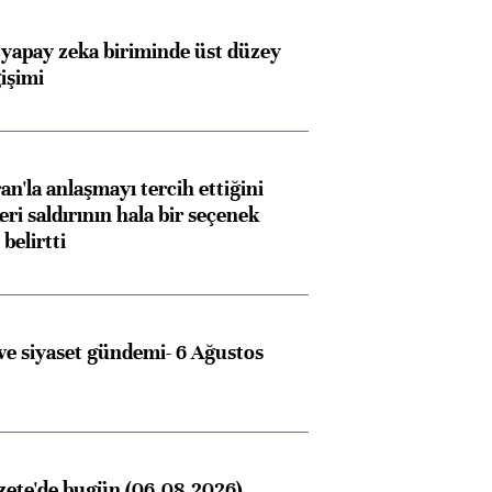
 yapay zeka biriminde üst düzey
işimi
an'la anlaşmayı tercih ettiğini
ri saldırının hala bir seçenek
belirtti
e siyaset gündemi- 6 Ağustos
zete'de bugün (06.08.2026)