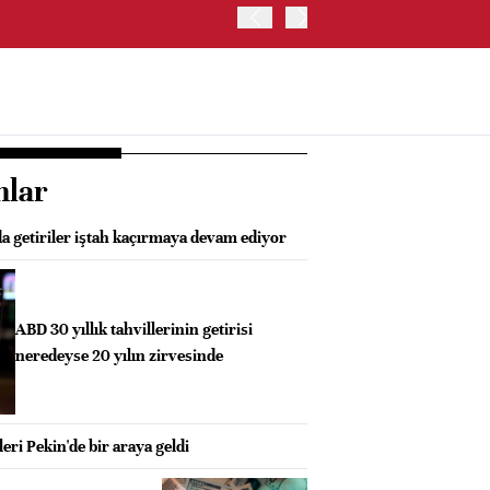
İRAN: HÜRMÜZ'DE GEÇİC
nlar
a getiriler iştah kaçırmaya devam ediyor
ABD 30 yıllık tahvillerinin getirisi
neredeyse 20 yılın zirvesinde
eri Pekin'de bir araya geldi