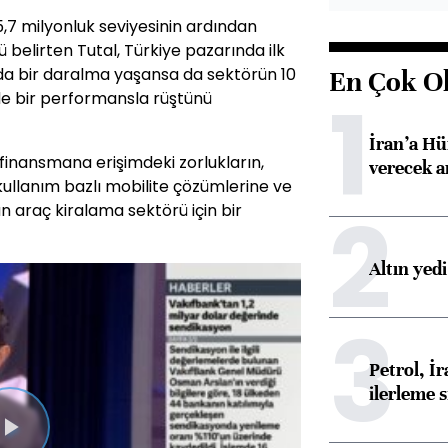
5,7 milyonluk seviyesinin ardından
belirten Tutal, Türkiye pazarında ilk
da bir daralma yaşansa da sektörün 10
En Çok O
1
nde bir performansla rüştünü
İran’a Hü
 finansmana erişimdeki zorlukların,
verecek 
 kullanım bazlı mobilite çözümlerine ve
2
n araç kiralama sektörü için bir
Altın yed
3
Petrol, 
ilerleme s