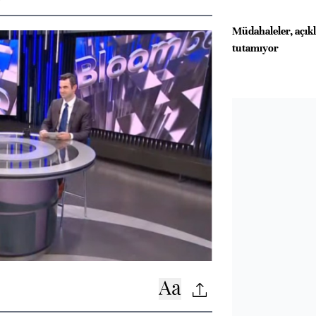
Müdahaleler, açık
tutamıyor