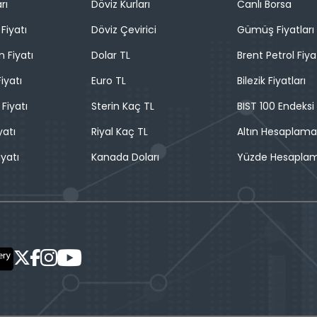
rı
Döviz Kurları
Canlı Borsa
Fiyatı
Döviz Çevirici
Gümüş Fiyatları
n Fiyatı
Dolar TL
Brent Petrol Fiya
iyatı
Euro TL
Bilezik Fiyatları
 Fiyatı
Sterin Kaç TL
BIST 100 Endeksi
yatı
Riyal Kaç TL
Altın Hesaplama
iyatı
Kanada Doları
Yüzde Hesapla