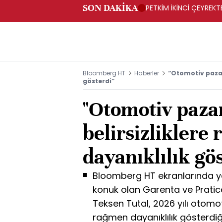
SON DAKİKA
PETKİM İKİNCİ ÇEYREKTE
Bloomberg HT
Haberler
“Otomotiv pazarı
gösterdi”
"Otomotiv pazar
belirsizliklere
dayanıklılık gös
Bloomberg HT ekranlarında ya
konuk olan Garenta ve Prati
Teksen Tutal, 2026 yılı otomoti
rağmen dayanıklılık gösterdiğin