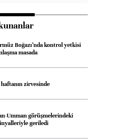
kunanlar
rmüz Boğazı’nda kontrol yetkisi
anlaşma masada
i haftanın zirvesinde
İran-Umman görüşmelerindeki
inyalleriyle geriledi