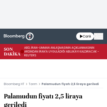
Canlı
ABD, İRAN-UMMAN ANLAŞMASININ AÇIKLANMASININ
AB
SON
ARDINDAN İRAN'A UYGULADIĞI ABLUKAYI KALDIRACAK -
GE
DAKİKA
REUTERS
UY
Bloomberg HT
Tarım
Palamudun fiyatı 2,5 liraya geriledi
Palamudun fiyatı 2,5 liraya
geriledi