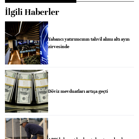
İlgili Haberler
Yabancı yatırımcının tahvil alımı altı ayın
zirvesinde
Döviz mevduatları artışa geçti