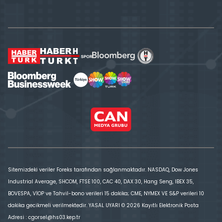
Sitemizdeki veriler Foreks tarafından sağlanmaktadır. NASDAQ, Dow Jones
Industrial Average, SHCOM, FTSE 100, CAC 40, DAX 30, Hang Seng, IBEX 35,
BOVESPA, VİOP ve Tahvil-bono verileri 15 dakika; CME, NYMEX VE S&P verileri 10
dakika gecikmeli verilmektedir. YASAL UYARI © 2026 Kayıtlı Elektronik Posta
Adresi : cgorsel@hs03.kep.tr