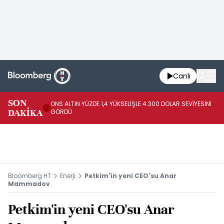
Canlı
SK
SON
ONS ALTIN YÜZDE 1,4 YÜKSELİŞLE 4.300 DOLAR SEVİYESİNİ
GE
DAKİKA
GÖRDÜ
DO
Bloomberg HT
Enerji
Petkim'in yeni CEO'su Anar
Mammadov
Petkim'in yeni CEO'su Anar