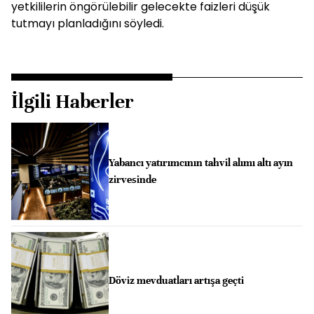
yetkililerin öngörülebilir gelecekte faizleri düşük
tutmayı planladığını söyledi.
İlgili Haberler
Yabancı yatırımcının tahvil alımı altı ayın
zirvesinde
Döviz mevduatları artışa geçti