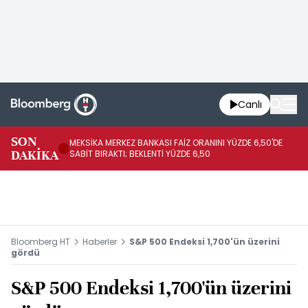
Canlı
SON
MEKSİKA MERKEZ BANKASI FAİZ ORANINI YÜZDE 6,50'DE
OY
DAKİKA
SABİT BIRAKTI; BEKLENTİ YÜZDE 6,50
AÇ
Bloomberg HT
Haberler
S&P 500 Endeksi 1,700'ün üzerini
gördü
S&P 500 Endeksi 1,700'ün üzerini