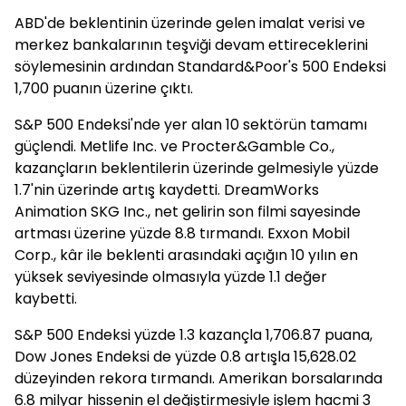
ABD'de beklentinin üzerinde gelen imalat verisi ve
merkez bankalarının teşviği devam ettireceklerini
söylemesinin ardından Standard&Poor's 500 Endeksi
1,700 puanın üzerine çıktı.
S&P 500 Endeksi'nde yer alan 10 sektörün tamamı
güçlendi. Metlife Inc. ve Procter&Gamble Co.,
kazançların beklentilerin üzerinde gelmesiyle yüzde
1.7'nin üzerinde artış kaydetti. DreamWorks
Animation SKG Inc., net gelirin son filmi sayesinde
artması üzerine yüzde 8.8 tırmandı. Exxon Mobil
Corp., kâr ile beklenti arasındaki açığın 10 yılın en
yüksek seviyesinde olmasıyla yüzde 1.1 değer
kaybetti.
S&P 500 Endeksi yüzde 1.3 kazançla 1,706.87 puana,
Dow Jones Endeksi de yüzde 0.8 artışla 15,628.02
düzeyinden rekora tırmandı. Amerikan borsalarında
6.8 milyar hissenin el değiştirmesiyle işlem hacmi 3