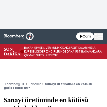
Canlı
BAKAN ŞİMŞEK: VERİMLİLİK ODAKLI POLİTİKALARIMIZLA
BA
SON
KÜRESEL DEĞER ZİNCİRLERİNDE DAHA ÜST BASAMAKLARA
VE
DAKİKA
ÇIKMAYI SÜRDÜRECEĞİZ
DÖ
Bloomberg HT
Haberler
Sanayi üretiminde en kötüsü
geride kaldı mı?
Sanayi üretiminde en kötüsü