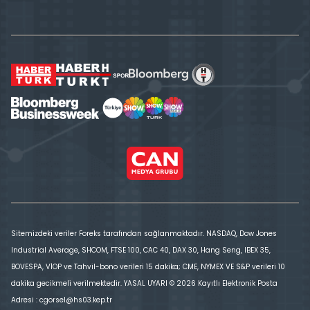
Sitemizdeki veriler Foreks tarafından sağlanmaktadır. NASDAQ, Dow Jones
Industrial Average, SHCOM, FTSE 100, CAC 40, DAX 30, Hang Seng, IBEX 35,
BOVESPA, VİOP ve Tahvil-bono verileri 15 dakika; CME, NYMEX VE S&P verileri 10
dakika gecikmeli verilmektedir. YASAL UYARI © 2026 Kayıtlı Elektronik Posta
Adresi : cgorsel@hs03.kep.tr