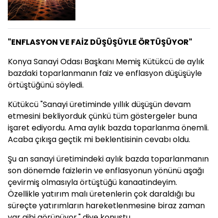
"ENFLASYON VE FAİZ DÜŞÜŞÜYLE ÖRTÜŞÜYOR"
Konya Sanayi Odası Başkanı Memiş Kütükcü de aylık
bazdaki toparlanmanın faiz ve enflasyon düşüşüyle
örtüştüğünü söyledi.
Kütükcü "Sanayi üretiminde yıllık düşüşün devam
etmesini bekliyorduk çünkü tüm göstergeler buna
işaret ediyordu. Ama aylık bazda toparlanma önemli.
Acaba çıkışa geçtik mi beklentisinin cevabı oldu.
Şu an sanayi üretimindeki aylık bazda toparlanmanın
son dönemde faizlerin ve enflasyonun yönünü aşağı
çevirmiş olmasıyla örtüştüğü kanaatindeyim.
Özellikle yatırım malı üretenlerin çok daraldığı bu
süreçte yatırımların hareketlenmesine biraz zaman
var gibi görünüyor." diye konuştu.