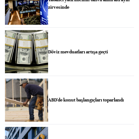
zirvesinde
Döviz mevduatları artışa geçti
ABD'de konut başlangıçları toparlandı