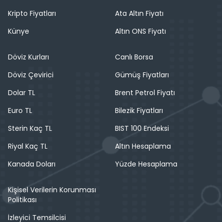
Kripto Fiyatları
Ata Altın Fiyatı
Künye
Altın ONS Fiyatı
Döviz Kurları
Canlı Borsa
Döviz Çevirici
Gümüş Fiyatları
Dolar TL
Brent Petrol Fiyatı
Euro TL
Bilezik Fiyatları
Sterin Kaç TL
BIST 100 Endeksi
Riyal Kaç TL
Altın Hesaplama
Kanada Doları
Yüzde Hesaplama
Kişisel Verilerin Korunması
Politikası
İzleyici Temsilcisi