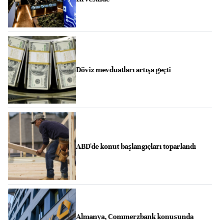
Döviz mevduatları artışa geçti
ABD'de konut başlangıçları toparlandı
Almanya, Commerzbank konusunda