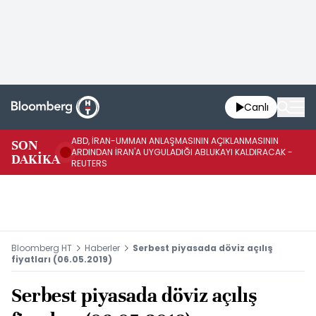
Canlı
ABD, İRAN-UMMAN ANLAŞMASININ AÇIKLANMASININ
AB
SON
ARDINDAN İRAN'A UYGULADIĞI ABLUKAYI KALDIRACAK -
GE
DAKİKA
REUTERS
UY
Bloomberg HT
Haberler
Serbest piyasada döviz açılış
fiyatları (06.05.2019)
Serbest piyasada döviz açılış