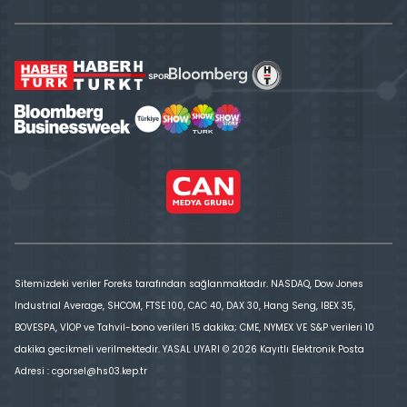
Sitemizdeki veriler Foreks tarafından sağlanmaktadır. NASDAQ, Dow Jones
Industrial Average, SHCOM, FTSE 100, CAC 40, DAX 30, Hang Seng, IBEX 35,
BOVESPA, VİOP ve Tahvil-bono verileri 15 dakika; CME, NYMEX VE S&P verileri 10
dakika gecikmeli verilmektedir. YASAL UYARI © 2026 Kayıtlı Elektronik Posta
Adresi : cgorsel@hs03.kep.tr