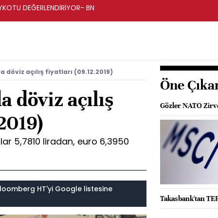
BOYKOTU DEĞERLENDİRİYOR- BN
 döviz açılış fiyatları (09.12.2019)
Öne Çıka
a döviz açılış
Gözler NATO Zirve
.2019)
ar 5,7810 liradan, euro 6,3950
loomberg HT'yi Google listesine
Takasbank'tan TEFA