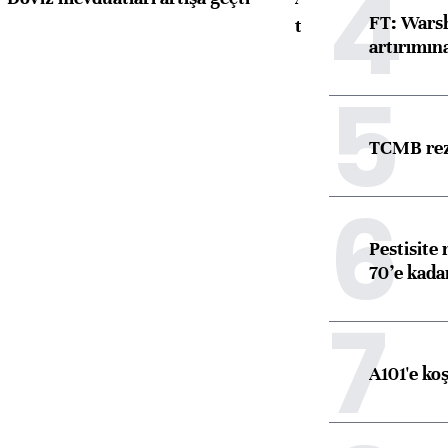
4
FT: Warsh
toparlandı
artırımın
5
TCMB reze
6
Pestisite
70’e kadar
7
A101'e ko