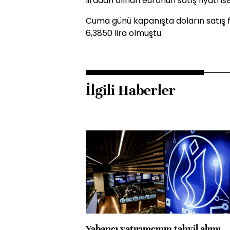
liradan alınan euronun satış fiyatı ise
Cuma günü kapanışta doların satış fiy
6,3850 lira olmuştu.
İlgili Haberler
Yabancı yatırımcının tahvil alımı