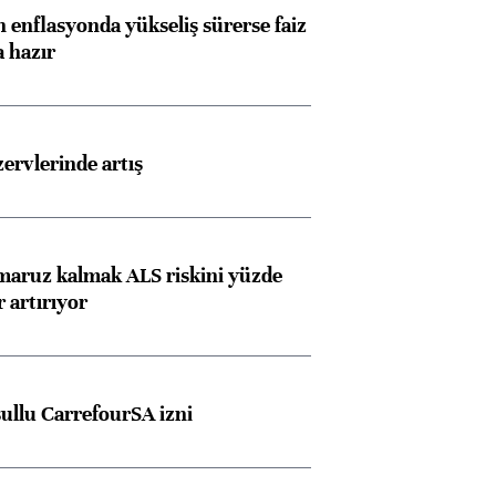
 enflasyonda yükseliş sürerse faiz
a hazır
rvlerinde artış
 maruz kalmak ALS riskini yüzde
 artırıyor
şullu CarrefourSA izni