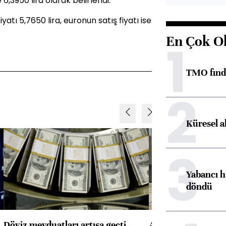
 6,3950 lira olarak belirlendi.
atı 5,7650 lira, euronun satış fiyatı ise
En Çok O
1
TMO fındık
2
Küresel a
3
Yabancı h
döndü
Döviz mevduatları artışa geçti
ABD'de konut başla