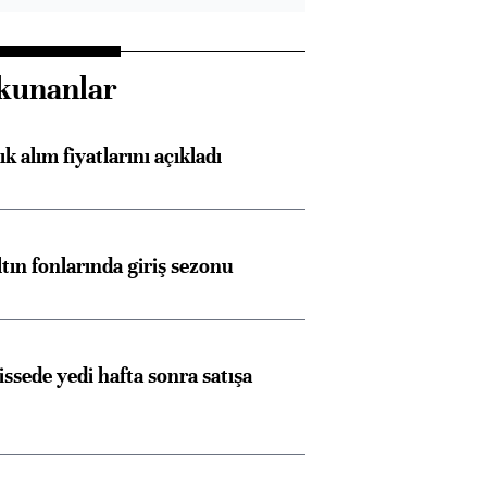
kunanlar
 alım fiyatlarını açıkladı
ltın fonlarında giriş sezonu
Almanya, Commerzbank
Ba
konusunda Unicredit ile
me
görüşmelere hazırlanıyor
issede yedi hafta sonra satışa
ngıçları