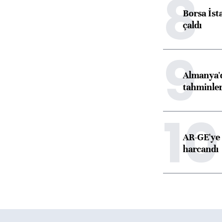
8
Borsa İst
çaldı
9
Almanya'd
tahminler
10
AR-GE'ye 
harcandı