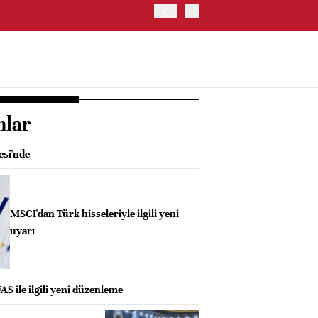
ABD'DE S&P 500 ENDEKSİ
nlar
si'nde
MSCI'dan Türk hisseleriyle ilgili yeni
uyarı
S ile ilgili yeni düzenleme