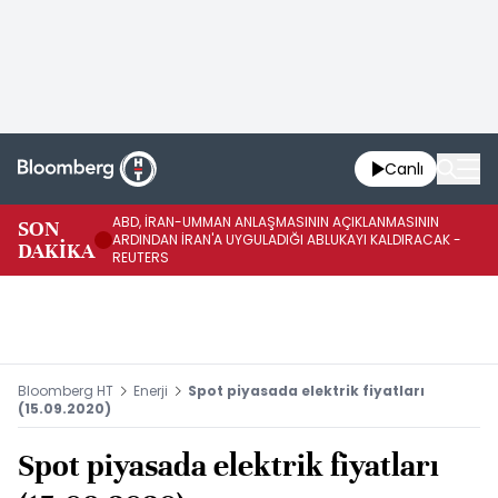
Canlı
ABD, İRAN-UMMAN ANLAŞMASININ AÇIKLANMASININ
AB
SON
ARDINDAN İRAN'A UYGULADIĞI ABLUKAYI KALDIRACAK -
GE
DAKİKA
REUTERS
UY
Bloomberg HT
Enerji
Spot piyasada elektrik fiyatları
(15.09.2020)
Spot piyasada elektrik fiyatları