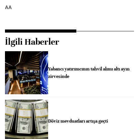
AA
İlgili Haberler
Yabancı yatırımcının tahvil alımı altı ayın
zirvesinde
Döviz mevduatları artışa geçti