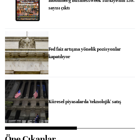
Bloomberg Businessweek Türkiye'nin 139.
sayısı çıktı
Fed faiz artışına yönelik pozisyonlar
kapatılıyor
Küresel piyasalarda 'teknolojik' satış
Öne Çıkanlar