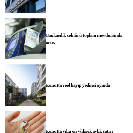
Bankacılık sektörü toplam mevduatında
artış
Konutta reel kayıp yedinci ayında
Konutta yılın en yüksek aylık satışı