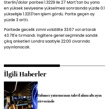
Sterlin/dolar paritesi 1.3229 ile 27 Mart'tan bu yana
en yüksek seviyesine yükselmesi sonrasında yüzde 0.1
yükselişle 1.3213'ten işlem gördü. Parite geçen ay
yüzde 3 arttı.
Paritede gecelik zımni volatilite 33.67 vol artarak
43.78'e tırmandı. İngiltere genel seçiminde sandık
çıkış anketleri Londra saatiyle 22:00 civarında
yayınlanacak.
İlgili Haberler
Yabancı yatırımcının tahvil alımı altı ayın
zirvesinde