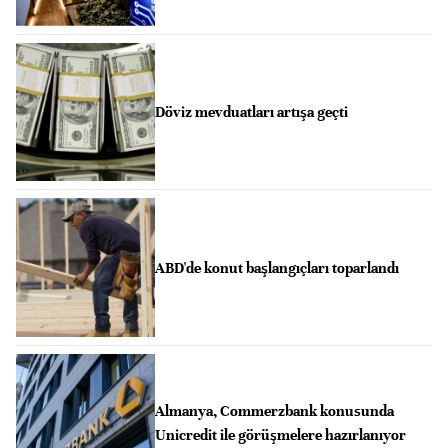
Döviz mevduatları artışa geçti
ABD'de konut başlangıçları toparlandı
Almanya, Commerzbank konusunda
Unicredit ile görüşmelere hazırlanıyor