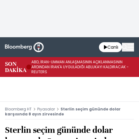
Canlı
ABD, İRAN-UMMAN ANLAŞMASININ AÇIKLANMASININ
AB
SON
ARDINDAN İRAN'A UYGULADIĞI ABLUKAYI KALDIRACAK -
GE
DAKİKA
REUTERS
UY
Bloomberg HT
Piyasalar
Sterlin seçim gününde dolar
karşısında 8 ayın zirvesinde
Sterlin seçim gününde dolar