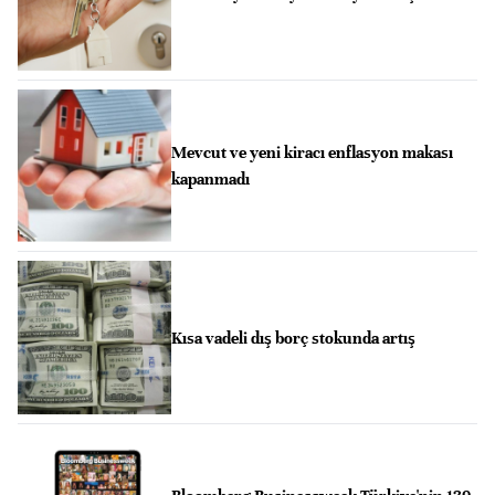
Mevcut ve yeni kiracı enflasyon makası
kapanmadı
Kısa vadeli dış borç stokunda artış