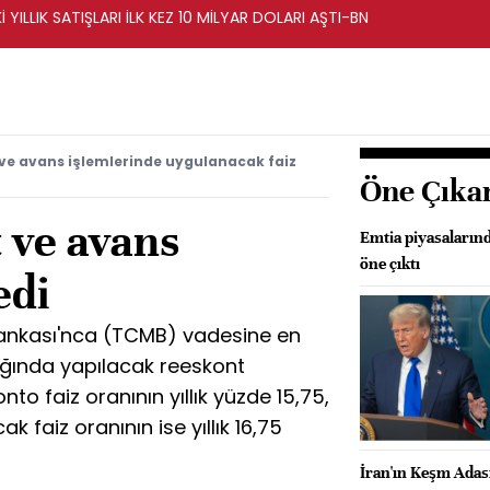
İ YILLIK SATIŞLARI İLK KEZ 10 MİLYAR DOLARI AŞTI-BN
ve avans işlemlerinde uygulanacak faiz
Öne Çıka
 ve avans
Emtia piyasalarınd
öne çıktı
edi
ankası'nca (TCMB) vadesine en
lığında yapılacak reeskont
to faiz oranının yıllık yüzde 15,75,
 faiz oranının ise yıllık 16,75
İran'ın Keşm Adası