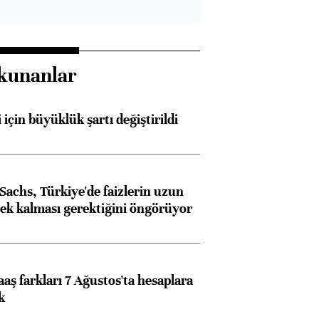
kunanlar
 için büyüklük şartı değiştirildi
achs, Türkiye'de faizlerin uzun
ek kalması gerektiğini öngörüyor
aş farkları 7 Ağustos'ta hesaplara
k