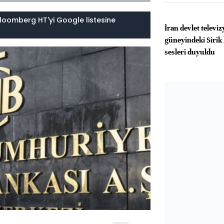
loomberg HT'yi Google listesine
İran devlet televi
güneyindeki Sirik
sesleri duyuldu