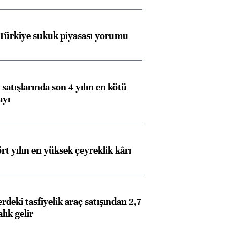
Almanya, Commerzbank
Ba
konusunda Unicredit ile
me
görüşmelere hazırlanıyor
 Türkiye sukuk piyasası yorumu
ngıçları
satışlarında son 4 yılın en kötü
ayı
rt yılın en yüksek çeyreklik kârı
deki tasfiyelik araç satışından 2,7
alık gelir