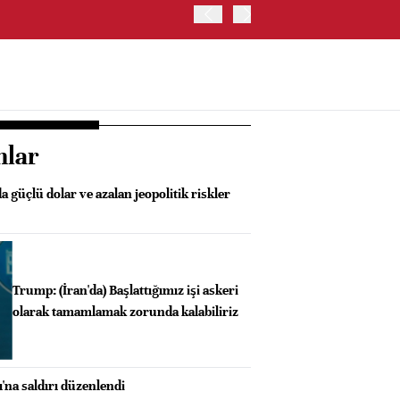
SGK: EN DÜŞÜK EMEKLİ A
ÖDEMELERİ 7 AĞUSTOS 2
nlar
a güçlü dolar ve azalan jeopolitik riskler
Trump: (İran'da) Başlattığımız işi askeri
olarak tamamlamak zorunda kalabiliriz
'na saldırı düzenlendi