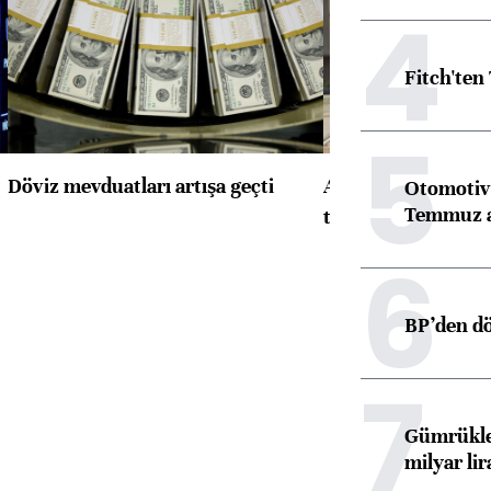
4
Fitch'ten
5
Döviz mevduatları artışa geçti
ABD'de konut başla
Otomotiv 
Temmuz 
toparlandı
6
BP’den dö
7
Gümrükler
milyar lir