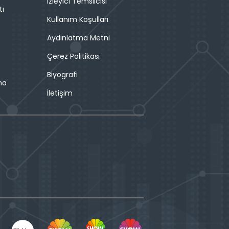
İzleyici Temsilcisi
tı
Kullanım Koşulları
Aydınlatma Metni
Çerez Politikası
Biyografi
ma
İletişim