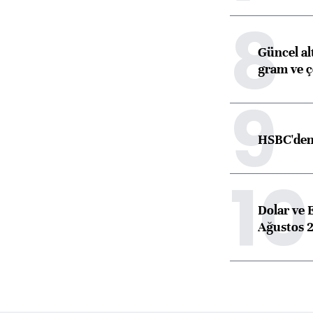
8
Güncel alt
gram ve ç
9
HSBC'den 
10
Dolar ve 
Ağustos 2