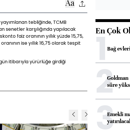
yayımlanan tebliğinde, TCMB
En Çok O
an senetler karşılığında yapılacak
1
onto faiz oranının yıllık yüzde 15,75,
ranının ise yıllık 16,75 olarak tespit
Bağ evleri
ün itibarıyla yürürlüğe girdiği
2
Goldman S
süre yüks
3
Emekli ma
yatırılaca