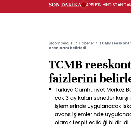
SON DAKİKA
APPLE'IN HİNDİSTAN'DAK
Bloomberg HT
Haberler
TCMB reeskont 
oranlarını belirledi
TCMB reeskont
faizlerini belirl
Türkiye Cumhuriyet Merkez B
çok 3 ay kalan senetler karşı
işlemlerinde uygulanacak iskon
avans işlemlerinde uygulanacak
olarak tespit edildiği bildirildi.