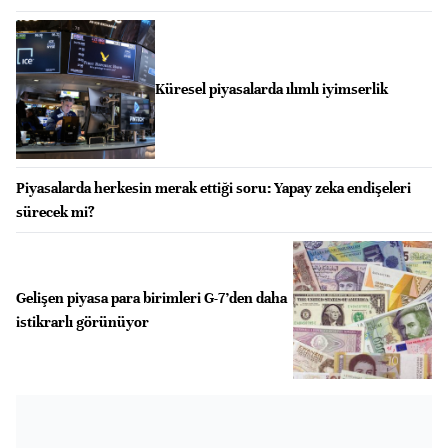
Küresel piyasalarda ılımlı iyimserlik
Piyasalarda herkesin merak ettiği soru: Yapay zeka endişeleri
sürecek mi?
Gelişen piyasa para birimleri G-7’den daha
istikrarlı görünüyor