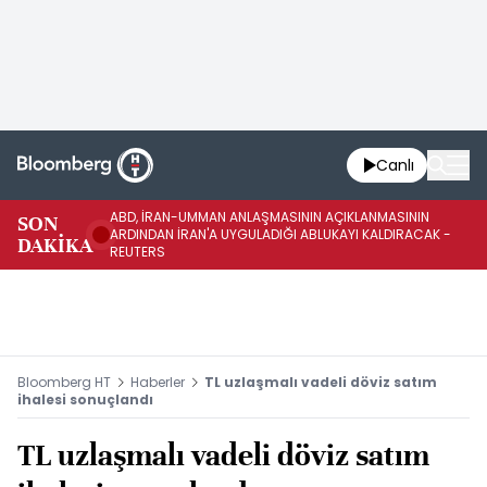
Canlı
ABD, İRAN-UMMAN ANLAŞMASININ AÇIKLANMASININ
AB
SON
ARDINDAN İRAN'A UYGULADIĞI ABLUKAYI KALDIRACAK -
GE
DAKİKA
REUTERS
UY
Bloomberg HT
Haberler
TL uzlaşmalı vadeli döviz satım
ihalesi sonuçlandı
TL uzlaşmalı vadeli döviz satım