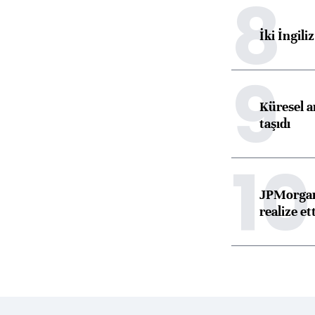
8
İki İngili
9
Küresel ar
taşıdı
10
JPMorgan
realize ett