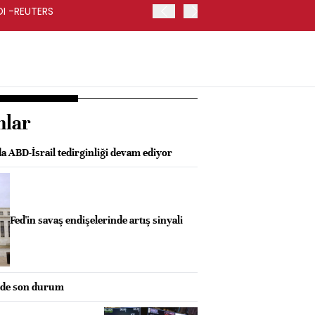
RDI -REUTERS
KOÇ HOLDİNG İKİNCİ ÇEYR
nlar
a ABD-İsrail tedirginliği devam ediyor
Fed'in savaş endişelerinde artış sinyali
nde son durum