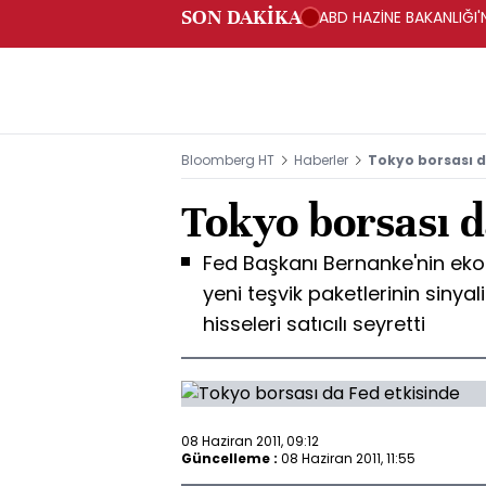
SON DAKİKA
ABD HAZİNE BAKANLIĞI'N
Bloomberg HT
Haberler
Tokyo borsası d
Tokyo borsası d
Fed Başkanı Bernanke'nin e
yeni teşvik paketlerinin siny
hisseleri satıcılı seyretti
08 Haziran 2011, 09:12
Güncelleme :
08 Haziran 2011, 11:55