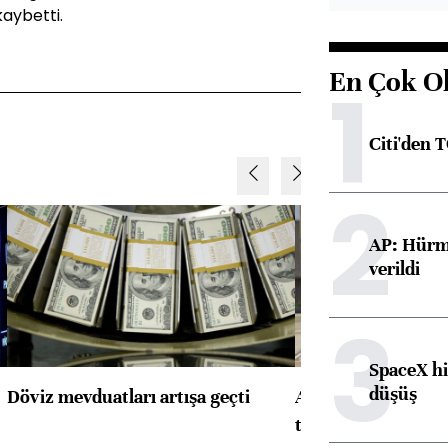
aybetti.
En Çok O
1
Citi'den 
2
AP: Hürmü
verildi
3
SpaceX hi
düşüş
Döviz mevduatları artışa geçti
ABD'de konut başla
toparlandı