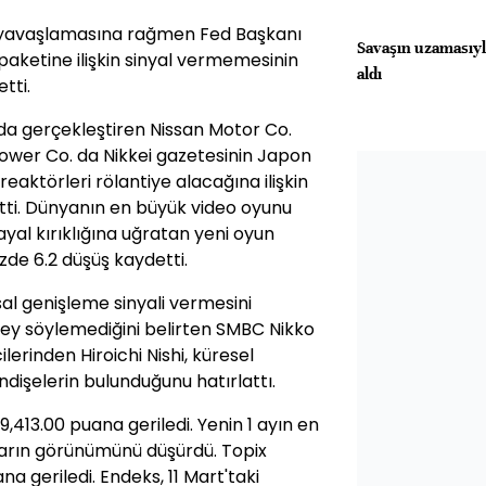
yavaşlamasına rağmen Fed Başkanı
Savaşın uzamasıyla
 paketine ilişkin sinyal vermemesinin
aldı
tti.
a'da gerçekleştiren Nissan Motor Co.
Power Co. da Nikkei gazetesinin Japon
eaktörleri rölantiye alacağına ilişkin
tti. Dünyanın en büyük video oyunu
hayal kırıklığına uğratan yeni oyun
de 6.2 düşüş kaydetti.
al genişleme sinyali vermesini
ey söylemediğini belirten SMBC Nikko
ilerinden Hiroichi Nishi, küresel
dişelerin bulunduğunu hatırlattı.
9,413.00 puana geriledi. Yenin 1 ayın en
ların görünümünü düşürdü. Topix
a geriledi. Endeks, 11 Mart'taki