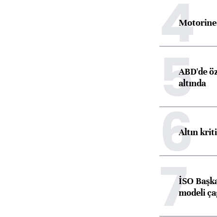
4
Motorine 
5
ABD'de öz
altında
6
Altın krit
7
İSO Başka
modeli ça