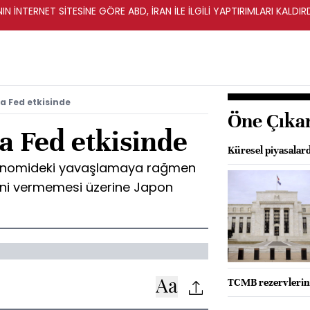
IN İNTERNET SİTESİNE GÖRE ABD, İRAN İLE İLGİLİ YAPTIRIMLARI KALDI
a Fed etkisinde
Öne Çıka
a Fed etkisinde
Küresel piyasalard
konomideki yavaşlamaya rağmen
alini vermemesi üzerine Japon
TCMB rezervleri