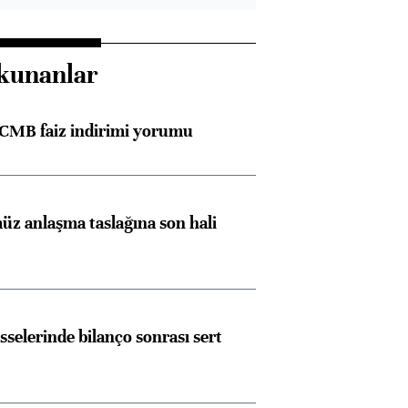
kunanlar
TCMB faiz indirimi yorumu
Almanya, Commerzbank
Ba
z anlaşma taslağına son hali
konusunda Unicredit ile
me
görüşmelere hazırlanıyor
sselerinde bilanço sonrası sert
ngıçları