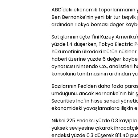
ABD'deki ekonomik toparlanmanın 
Ben Bernanke'nin yeni bir tur teşvik
ardından Tokyo borsası değer kaybe
Satışlarının üçte 1'ini Kuzey Amerik
yüzde 1.4 düşerken, Tokyo Electric 
hükümetinin ülkedeki bütün nükleer r
haberi üzerine yüzde 6 değer kaybe
oynatıcısı Nintendo Co., analistleri 
konsolünü tanıtmasının ardından yüz
Bazılarının Fed'den daha fazla paras
umduğunu, ancak Bernanke'nin bir ş
Securities Inc.'in hisse senedi yönetic
ekonomideki yavaşlamalara ilişkin en
Nikkei 225 Endeksi yüzde 0.3 kayıpla 
yüksek seviyesine çıkarak ihracatçı
endeksi yüzde 0.3 düşerek 811.40 puan