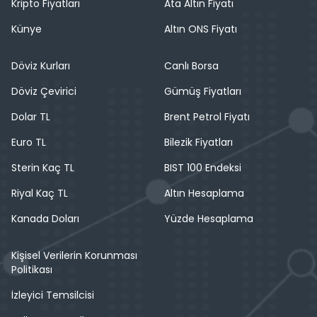
Kripto Fiyatları
Ata Altın Fiyatı
Künye
Altın ONS Fiyatı
Döviz Kurları
Canlı Borsa
Döviz Çevirici
Gümüş Fiyatları
Dolar TL
Brent Petrol Fiyatı
Euro TL
Bilezik Fiyatları
Sterin Kaç TL
BIST 100 Endeksi
Riyal Kaç TL
Altın Hesaplama
Kanada Doları
Yüzde Hesaplama
Kişisel Verilerin Korunması
Politikası
İzleyici Temsilcisi