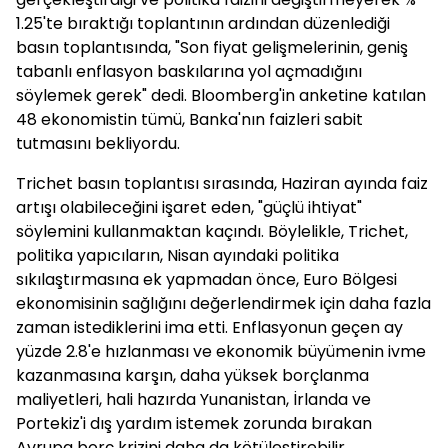
1.25'te bıraktığı toplantının ardından düzenlediği
basın toplantısında, "Son fiyat gelişmelerinin, geniş
tabanlı enflasyon baskılarına yol açmadığını
söylemek gerek" dedi. Bloomberg'in anketine katılan
48 ekonomistin tümü, Banka'nın faizleri sabit
tutmasını bekliyordu.
Trichet basın toplantısı sırasında, Haziran ayında faiz
artışı olabileceğini işaret eden, "güçlü ihtiyat"
söylemini kullanmaktan kaçındı. Böylelikle, Trichet,
politika yapıcıların, Nisan ayındaki politika
sıkılaştırmasına ek yapmadan önce, Euro Bölgesi
ekonomisinin sağlığını değerlendirmek için daha fazla
zaman istediklerini ima etti. Enflasyonun geçen ay
yüzde 2.8'e hızlanması ve ekonomik büyümenin ivme
kazanmasına karşın, daha yüksek borçlanma
maliyetleri, hali hazırda Yunanistan, İrlanda ve
Portekiz'i dış yardım istemek zorunda bırakan
Avrupa borç krizini daha da kötüleştirebilir.