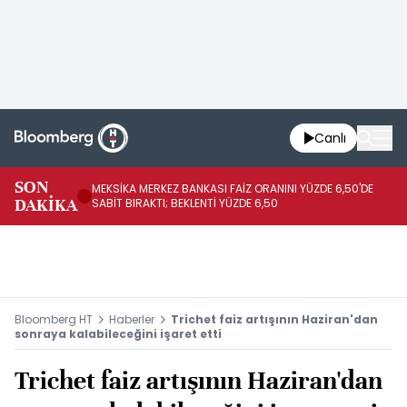
Canlı
SON
MEKSİKA MERKEZ BANKASI FAİZ ORANINI YÜZDE 6,50'DE
OY
DAKİKA
SABİT BIRAKTI; BEKLENTİ YÜZDE 6,50
AÇ
Bloomberg HT
Haberler
Trichet faiz artışının Haziran'dan
sonraya kalabileceğini işaret etti
Trichet faiz artışının Haziran'dan