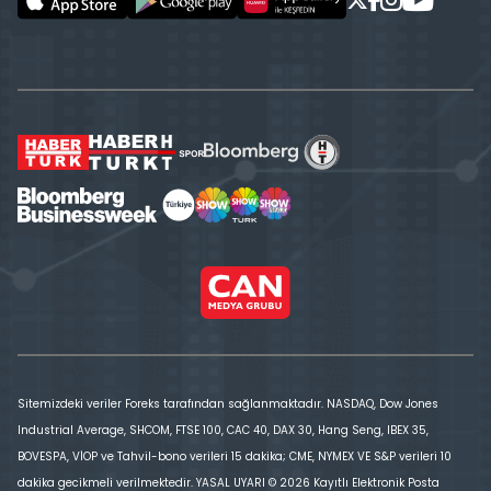
Sitemizdeki veriler Foreks tarafından sağlanmaktadır. NASDAQ, Dow Jones
Industrial Average, SHCOM, FTSE 100, CAC 40, DAX 30, Hang Seng, IBEX 35,
BOVESPA, VİOP ve Tahvil-bono verileri 15 dakika; CME, NYMEX VE S&P verileri 10
dakika gecikmeli verilmektedir. YASAL UYARI © 2026 Kayıtlı Elektronik Posta