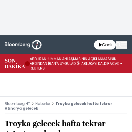
Canlı
ABD, İRAN-UMMAN ANLAŞMASININ AÇIKLANMASININ
AB
SON
ARDINDAN İRAN'A UYGULADIĞI ABLUKAYI KALDIRACAK -
GE
DAKİKA
REUTERS
UY
Bloomberg HT
Haberler
Troyka gelecek hafta tekrar
Atina'ya gelecek
Troyka gelecek hafta tekrar