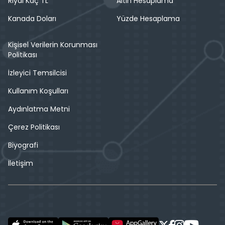
Riyal Kaç TL
Altın Hesaplama
Kanada Doları
Yüzde Hesaplama
Kişisel Verilerin Korunması
Politikası
İzleyici Temsilcisi
Kullanım Koşulları
Aydınlatma Metni
Çerez Politikası
Biyografi
İletişim