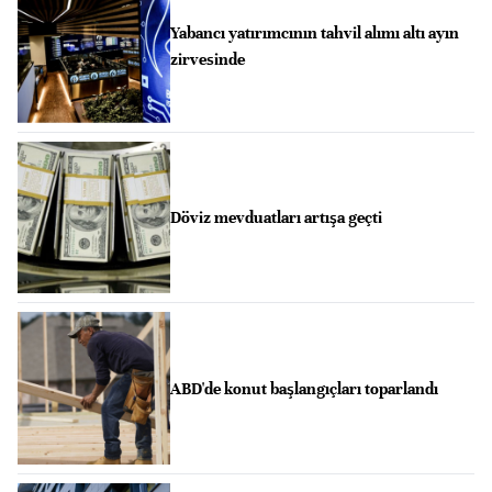
Yabancı yatırımcının tahvil alımı altı ayın
zirvesinde
Döviz mevduatları artışa geçti
ABD'de konut başlangıçları toparlandı