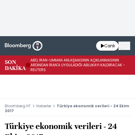
Canlı
ABD, İRAN-UMMAN ANLAŞMASININ AÇIKLANMASININ
AB
SON
ARDINDAN İRAN'A UYGULADIĞI ABLUKAYI KALDIRACAK -
GE
DAKİKA
REUTERS
UY
Bloomberg HT
Haberler
Türkiye ekonomik verileri - 24 Ekim
2017
Türkiye ekonomik verileri - 24