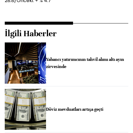
28.8/Önceki: + % 4.7
İlgili Haberler
Yabancı yatırımcının tahvil alımı altı ayın
zirvesinde
Döviz mevduatları artışa geçti