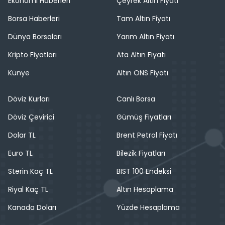
Ekonomi Haberleri
Çeyrek Altın Fiyatı
Borsa Haberleri
Tam Altın Fiyatı
Dünya Borsaları
Yarım Altın Fiyatı
Kripto Fiyatları
Ata Altın Fiyatı
Künye
Altın ONS Fiyatı
Döviz Kurları
Canlı Borsa
Döviz Çevirici
Gümüş Fiyatları
Dolar TL
Brent Petrol Fiyatı
Euro TL
Bilezik Fiyatları
Sterin Kaç TL
BIST 100 Endeksi
Riyal Kaç TL
Altın Hesaplama
Kanada Doları
Yüzde Hesaplama