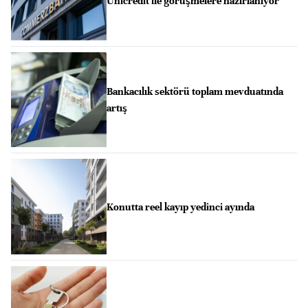
Unicredit ile görüşmelere hazırlanıyor
Bankacılık sektörü toplam mevduatında
artış
Konutta reel kayıp yedinci ayında