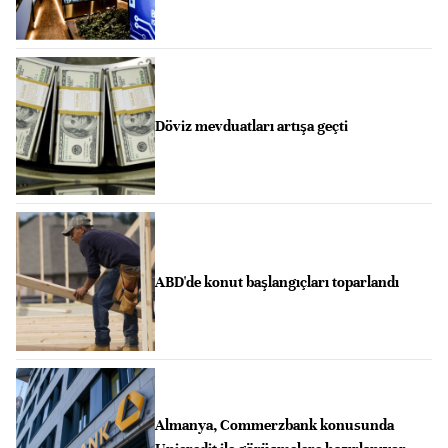
Döviz mevduatları artışa geçti
ABD'de konut başlangıçları toparlandı
Almanya, Commerzbank konusunda