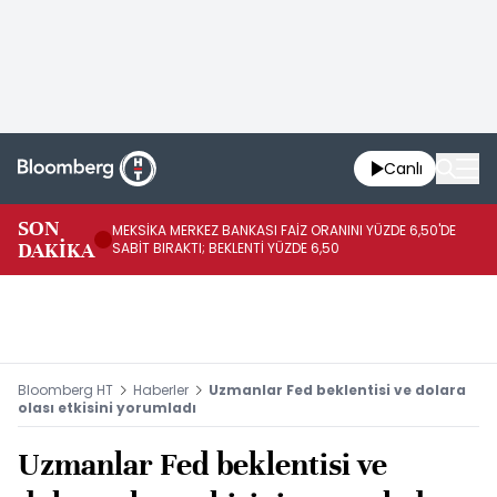
Canlı
SON
MEKSİKA MERKEZ BANKASI FAİZ ORANINI YÜZDE 6,50'DE
OY
DAKİKA
SABİT BIRAKTI; BEKLENTİ YÜZDE 6,50
AÇ
Bloomberg HT
Haberler
Uzmanlar Fed beklentisi ve dolara
olası etkisini yorumladı
Uzmanlar Fed beklentisi ve