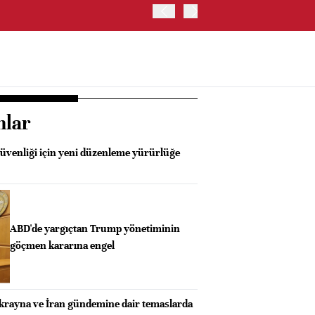
OYAK ÇİMENTO İKİNCİ ÇEY
nlar
güvenliği için yeni düzenleme yürürlüğe
ABD'de yargıçtan Trump yönetiminin
göçmen kararına engel
Ukrayna ve İran gündemine dair temaslarda