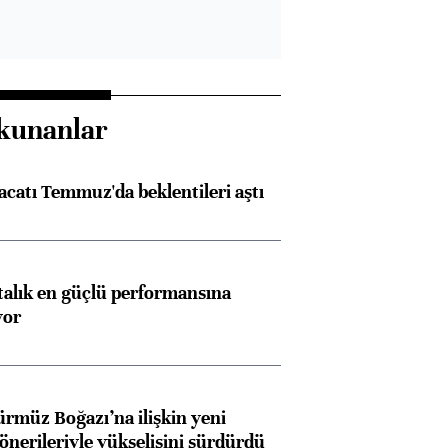
kunanlar
racatı Temmuz'da beklentileri aştı
ftalık en güçlü performansına
yor
ürmüz Boğazı’na ilişkin yeni
 önerileriyle yükselişini sürdürdü