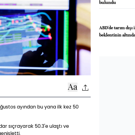
bulundu
ABD'de tarım dışı 
beklentinin altında
n Ağustos ayından bu yana ilk kez 50
dar sıçrayarak 50.3'e ulaştı ve
nişletti.