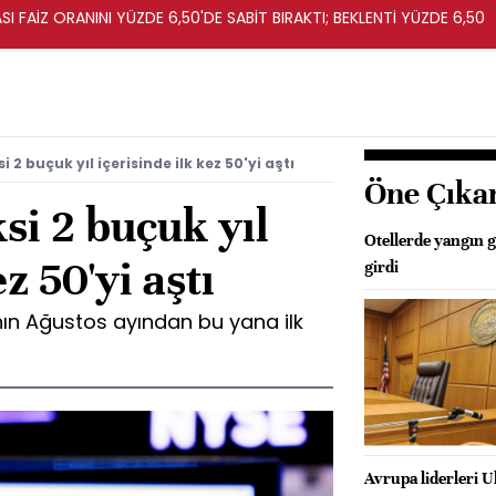
I FAİZ ORANINI YÜZDE 6,50'DE SABİT BIRAKTI; BEKLENTİ YÜZDE 6,50
i 2 buçuk yıl içerisinde ilk kez 50'yi aştı
Öne Çıka
si 2 buçuk yıl
Otellerde yangın 
z 50'yi aştı
girdi
lının Ağustos ayından bu yana ilk
Avrupa liderleri 