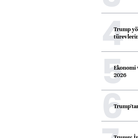
4
Trump yön
türevleri
5
Ekonomi v
2026
6
Trump'tan
Trump: İr