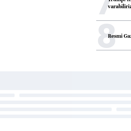
7
varabiliri
8
Resmi Ga