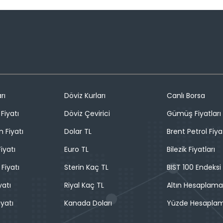
rı
Döviz Kurları
Canlı Borsa
Fiyatı
Döviz Çevirici
Gümüş Fiyatları
n Fiyatı
Dolar TL
Brent Petrol Fiya
iyatı
Euro TL
Bilezik Fiyatları
 Fiyatı
Sterin Kaç TL
BIST 100 Endeksi
yatı
Riyal Kaç TL
Altın Hesaplama
iyatı
Kanada Doları
Yüzde Hesapla