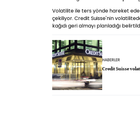
Volatilite ile ters yönde hareket ed
çekiliyor. Credit Suisse'nin volatilit
kağıdı geri almayı planladığı belirtildi
HABERLER
Credit Suisse vola