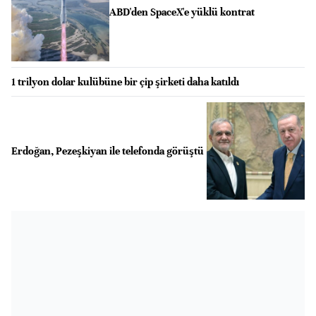
ABD'den SpaceX'e yüklü kontrat
1 trilyon dolar kulübüne bir çip şirketi daha katıldı
Erdoğan, Pezeşkiyan ile telefonda görüştü