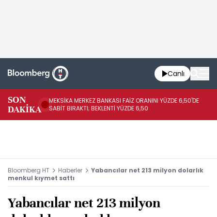
Canlı
SON
MEKSİKA MERKEZ BANKASI FAİZ ORANINI YÜZDE 6,50'DE
OY
DAKİKA
SABİT BIRAKTI; BEKLENTİ YÜZDE 6,50
AÇ
Bloomberg HT
Haberler
Yabancılar net 213 milyon dolarlık
menkul kıymet sattı
Yabancılar net 213 milyon