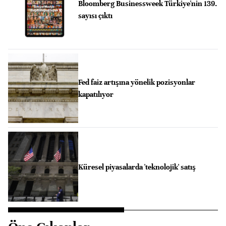
Bloomberg Businessweek Türkiye'nin 139.
sayısı çıktı
Fed faiz artışına yönelik pozisyonlar
kapatılıyor
Küresel piyasalarda 'teknolojik' satış