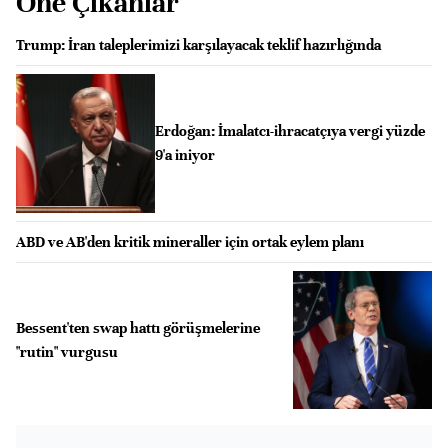
Öne Çıkanlar
Trump: İran taleplerimizi karşılayacak teklif hazırlığında
Erdoğan: İmalatcı-ihracatçıya vergi yüzde
9'a iniyor
ABD ve AB'den kritik mineraller için ortak eylem planı
Bessent'ten swap hattı görüşmelerine
"rutin" vurgusu