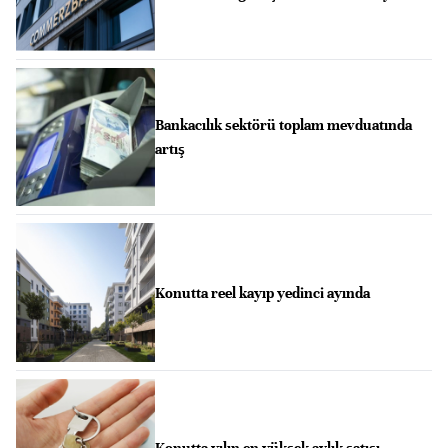
Bankacılık sektörü toplam mevduatında
artış
Konutta reel kayıp yedinci ayında