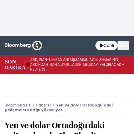
Canlı
ABD, İRAN-UMMAN ANLAŞMASININ AÇIKLANMASININ
AB
SON
ARDINDAN İRAN'A UYGULADIĞI ABLUKAYI KALDIRACAK -
GE
DAKİKA
REUTERS
UY
Bloomberg HT
Haberler
Yen ve dolar Ortadoğu'daki
gelişmelere bağlı yükseliyor
Yen ve dolar Ortadoğu'daki