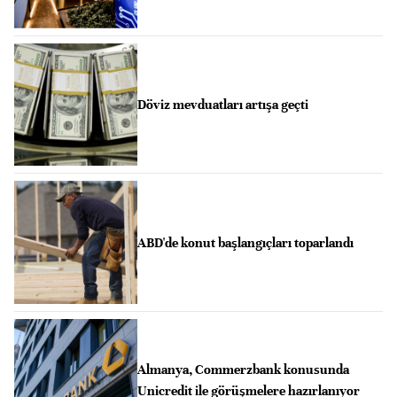
Döviz mevduatları artışa geçti
ABD'de konut başlangıçları toparlandı
Almanya, Commerzbank konusunda
Unicredit ile görüşmelere hazırlanıyor