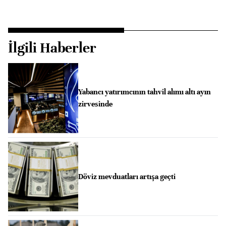
İlgili Haberler
Yabancı yatırımcının tahvil alımı altı ayın
zirvesinde
Döviz mevduatları artışa geçti