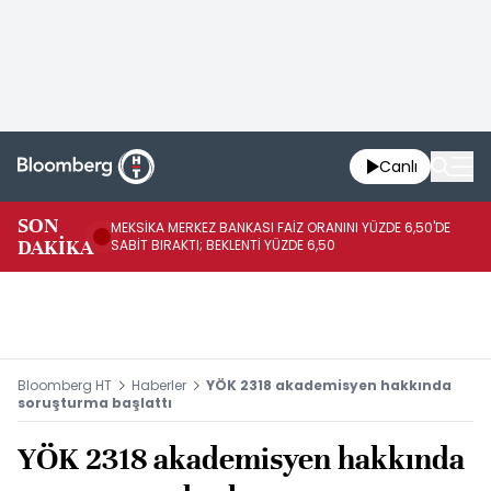
Canlı
SON
MEKSİKA MERKEZ BANKASI FAİZ ORANINI YÜZDE 6,50'DE
OY
DAKİKA
SABİT BIRAKTI; BEKLENTİ YÜZDE 6,50
AÇ
Bloomberg HT
Haberler
YÖK 2318 akademisyen hakkında
soruşturma başlattı
YÖK 2318 akademisyen hakkında