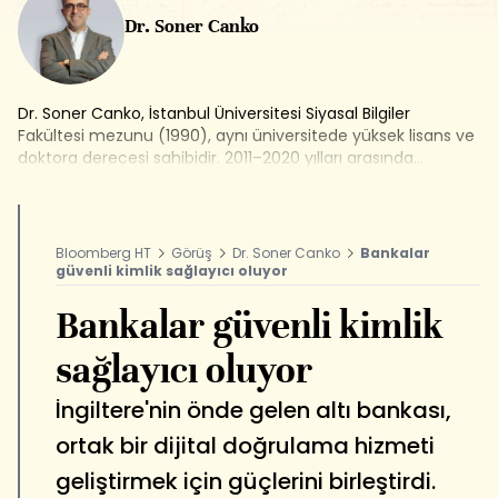
Dr. Soner Canko
Dr. Soner Canko, İstanbul Üniversitesi Siyasal Bilgiler
Fakültesi mezunu (1990), aynı üniversitede yüksek lisans ve
doktora derecesi sahibidir. 2011–2020 yılları arasında
Bankalararası Kart Merkezi (BKM) Genel Müdürü olarak
görev yapmış, bu dönemde Türkiye'nin ilk dijital cüzdanı
BKM Express ve yerel ödeme markası TROY'un hayata
geçirilmesine öncülük etmiştir. 2020'den itibaren SC
Bloomberg HT
Görüş
Dr. Soner Canko
Bankalar
Yönetim & Danışmanlık bünyesinde finans ve teknoloji
güvenli kimlik sağlayıcı oluyor
şirketlerine danışmanlık vermektedir. FinTech İstanbul,
Blockchain Türkiye (BCTR) ve Girişimci Kurumlar Türkiye
Bankalar güvenli kimlik
(GKTR) platformlarının kurucu üyeleri arasında yer
almaktadır.
sağlayıcı oluyor
İngiltere'nin önde gelen altı bankası,
ortak bir dijital doğrulama hizmeti
geliştirmek için güçlerini birleştirdi.