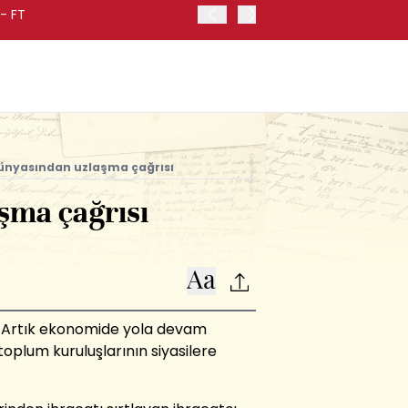
- FT
FED BAŞKANI WARSH, ENF
dünyasından uzlaşma çağrısı
şma çağrısı
ı. Artık ekonomide yola devam
l toplum kuruluşlarının siyasilere