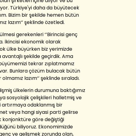
lan şirketleri içine alıyor ve bu
or. Türkiye'yi daha da büyütecek
ım. Bizim bir şekilde hemen bütün
 lazım‘’ şeklinde özetledi.
mesi gerekenleri ‘’Birincisi genç
. İkincisi ekonomik olarak
k ülke büyürken biz yerimizde
 avantajlı şekilde geçirdik. Ama
 büyümemizi tekrar zıplatmamız
 var. Bunlara çözüm bulacak bütün
olmamız lazım‘’ şeklinde sıraladı.
işmiş ülkelerin durumuna baktığımız
 sosyolojik çelişkileri halletmiş ve
i artırmaya odaklanmış bir
et veya hangi siyasi parti gelirse
k konjonktüre göre değiştiği
düğünü biliyoruz. Ekonomimizde
u genç ve gelişmek zorunda olan,