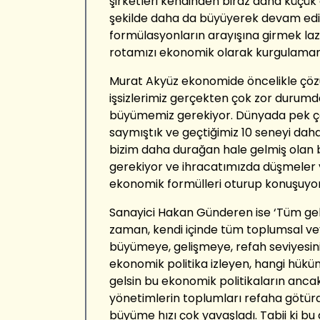
şirketleri kendinden biraz daha küçük o
şekilde daha da büyüyerek devam ediy
formülasyonların arayışına girmek laz
rotamızı ekonomik olarak kurgulamamız
Murat Akyüz ekonomide öncelikle çözül
işsizlerimiz gerçekten çok zor durumda
büyümemiz gerekiyor. Dünyada pek ço
saymıştık ve geçtiğimiz 10 seneyi daha
bizim daha durağan hale gelmiş olan
gerekiyor ve ihracatımızda düşmeler
ekonomik formülleri oturup konuşuyor 
Sanayici Hakan Günderen ise ‘Tüm gel
zaman, kendi içinde tüm toplumsal veya
büyümeye, gelişmeye, refah seviyesin
ekonomik politika izleyen, hangi hüküm
gelsin bu ekonomik politikaların anca
yönetimlerin toplumları refaha götür
büyüme hızı çok yavaşladı. Tabii ki b