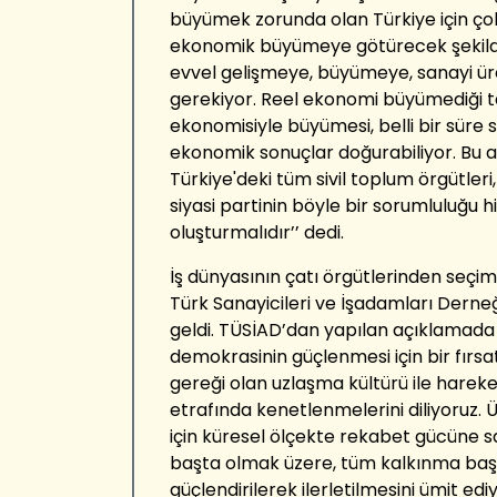
büyümek zorunda olan Türkiye için çok
ekonomik büyümeye götürecek şekilde 
evvel gelişmeye, büyümeye, sanayi ü
gerekiyor. Reel ekonomi büyümediği ta
ekonomisiyle büyümesi, belli bir süre
ekonomik sonuçlar doğurabiliyor. Bu 
Türkiye'deki tüm sivil toplum örgütleri
siyasi partinin böyle bir sorumluluğu h
oluşturmalıdır’’ dedi.
İş dünyasının çatı örgütlerinden seçimi
Türk Sanayicileri ve İşadamları Dern
geldi. TÜSİAD’dan yapılan açıklamada 
demokrasinin güçlenmesi için bir fırsat
gereği olan uzlaşma kültürü ile harek
etrafında kenetlenmelerini diliyoruz. 
için küresel ölçekte rekabet gücüne s
başta olmak üzere, tüm kalkınma başl
güçlendirilerek ilerletilmesini ümit ediy