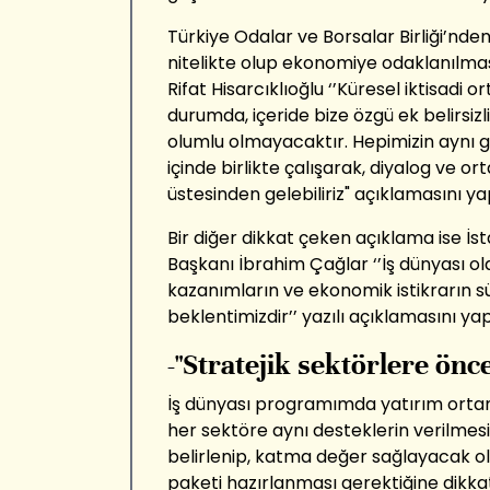
Türkiye Odalar ve Borsalar Birliği’nd
nitelikte olup ekonomiye odaklanılmas
Rifat Hisarcıklıoğlu ‘’Küresel iktisadi o
durumda, içeride bize özgü ek belirsizl
olumlu olmayacaktır. Hepimizin aynı 
içinde birlikte çalışarak, diyalog ve or
üstesinden gelebiliriz" açıklamasını yap
Bir diğer dikkat çeken açıklama ise İs
Başkanı İbrahim Çağlar ‘’İş dünyası ola
kazanımların ve ekonomik istikrarın s
beklentimizdir’’ yazılı açıklamasını yap
-"Stratejik sektörlere önce
İş dünyası programımda yatırım ortam
her sektöre aynı desteklerin verilmesi
belirlenip, katma değer sağlayacak ola
paketi hazırlanması gerektiğine dikka