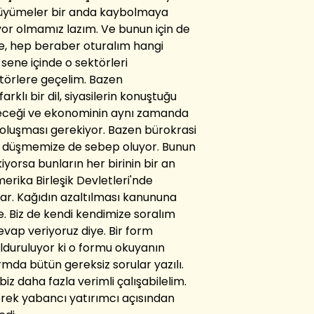
i büyümeler bir anda kaybolmaya
yor olmamız lazım. Ve bunun için de
e, hep beraber oturalım hangi
sene içinde o sektörleri
törlere geçelim. Bazen
rklı bir dil, siyasilerin konuştuğu
ebileceği ve ekonominin aynı zamanda
n oluşması gerekiyor. Bazen bürokrasi
i, düşmemize de sebep oluyor. Bunun
iyorsa bunların her birinin bir an
rika Birleşik Devletleri'nde
zar. Kağıdın azaltılması kanununa
ye. Biz de kendi kendimize soralım
evap veriyoruz diye. Bir form
lduruluyor ki o formu okuyanın
mda bütün gereksiz sorular yazılı.
iz daha fazla verimli çalışabilelim.
gerek yabancı yatırımcı açısından