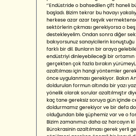
‘’Endüstride o bahsedilen çift hanel
başladı. Bizim tekrar bu havayı yakalı
herkese azar azar teşvik vermektens
sektörlerin çıkması gerekiyorsa o beş 
destekleyelim. Ondan sonra diğer sek
bakıyorsunuz sanayicilerin konuştuğu fa
farklı bir dil. Bunların bir araya gel
endüstriyi dinleyebileceği bir ortamı
gerçekten çok fazla bırakın yürümey
azaltılması için hangi yöntemler gerek
önce uygulanması gerekiyor. Bakın Ame
doldurulan formun altında bir yazı ya
yönelik olarak sorular azaltılmıştır di
kaç tane gereksiz soruya gün içinde c
doldurmamız gerekiyor ve bir defa do
olduğundan bile şüphemiz var ve o for
Bizim zamanımızı daha az harcayın ki b
Bürokrasinin azaltılması gerek yerli 