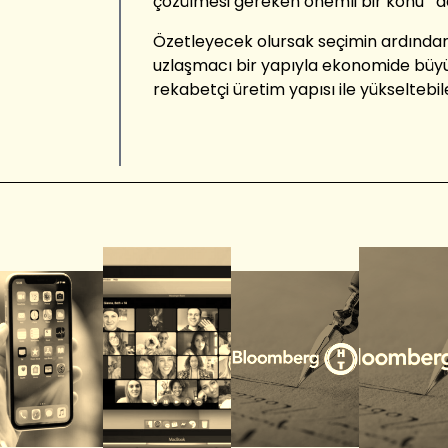
çözülmesi gereken önemli bir konu’’ d
Özetleyecek olursak seçimin ardından i
uzlaşmacı bir yapıyla ekonomide büyü
rekabetçi üretim yapısı ile yükseltebile