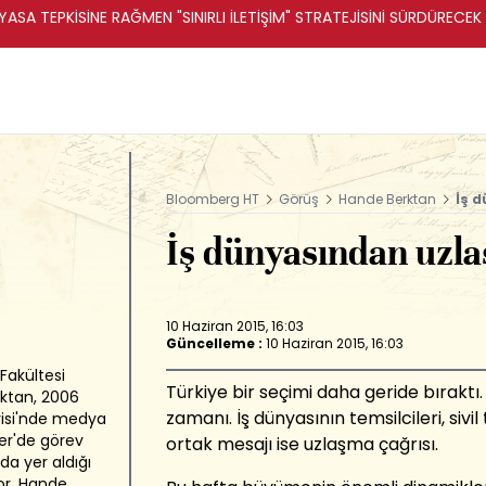
ASA TEPKİSİNE RAĞMEN "SINIRLI İLETİŞİM" STRATEJİSİNİ SÜRDÜRECEK 
Bloomberg HT
Görüş
Hande Berktan
İş 
İş dünyasından uzla
10 Haziran 2015, 16:03
Güncelleme :
10 Haziran 2015, 16:03
 Fakültesi
Türkiye bir seçimi daha geride bırakt
ktan, 2006
zamanı. İş dünyasının temsilcileri, sivi
visi'nde medya
er'de görev
ortak mesajı ise uzlaşma çağrısı.
da yer aldığı
or. Hande