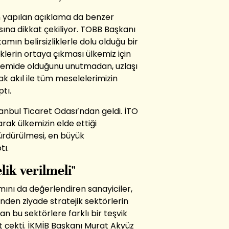
en yapılan açıklama da benzer
ına dikkat çekiliyor. TOBB Başkanı
rtamın belirsizliklerle dolu olduğu bir
iklerin ortaya çıkması ülkemiz için
gemide olduğunu unutmadan, uzlaşı
tak akıl ile tüm meselelerimizin
tı.
tanbul Ticaret Odası’ndan geldi. İTO
rak ülkemizin elde ettiği
ürdürülmesi, en büyük
tı.
lik verilmeli"
ını da değerlendiren sanayiciler,
nden ziyade stratejik sektörlerin
n bu sektörlere farklı bir teşvik
t çekti. İKMİB Başkanı Murat Akyüz