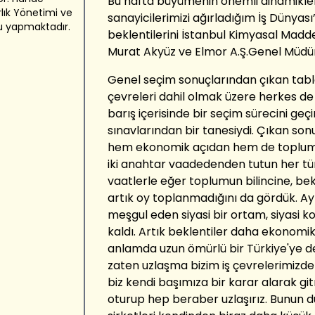
Bu hafta büyümenin önemli dinamikleri
lık Yönetimi ve
sanayicilerimizi ağırladığım İş Dünyas
u yapmaktadır.
beklentilerini İstanbul Kimyasal Madde 
Murat Akyüz ve Elmor A.Ş.Genel Müdü
Genel seçim sonuçlarından çıkan tablo
çevreleri dahil olmak üzere herkes de 
barış içerisinde bir seçim sürecini geçir
sınavlarından bir tanesiydi. Çıkan son
hem ekonomik açıdan hem de toplums
iki anahtar vaadedenden tutun her tür
vaatlerle eğer toplumun bilincine, bek
artık oy toplanmadığını da gördük. A
meşgul eden siyasi bir ortam, siyasi k
kaldı. Artık beklentiler daha ekonomi
anlamda uzun ömürlü bir Türkiye'ye des
zaten uzlaşma bizim iş çevrelerimizde 
biz kendi başımıza bir karar alarak git
oturup hep beraber uzlaşırız. Bunun d