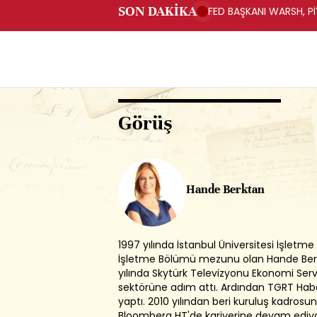
SON DAKİKA
FED BAŞKANI WARSH, PİY
Görüş
Hande Berktan
1997 yılında İstanbul Üniversitesi İşletme
İşletme Bölümü mezunu olan Hande Ber
yılında Skytürk Televizyonu Ekonomi Ser
sektörüne adım attı. Ardından TGRT Hab
yaptı. 2010 yılından beri kuruluş kadrosun
Bloomberg HT'de kariyerine devam ediy