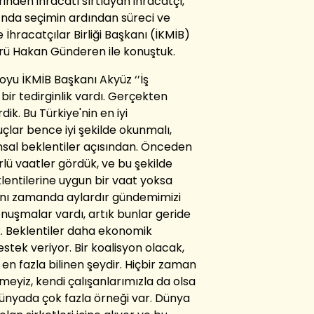
nden ihracatı sırtlayan ihracatçı,
ı’nda seçimin ardından süreci ve
İhracatçılar Birliği Başkanı (İKMİB)
rü Hakan Günderen ile konuştuk.
yu İKMİB Başkanı Akyüz ‘’İş
bir tedirginlik vardı. Gerçekten
dik. Bu Türkiye'nin en iyi
uçlar bence iyi şekilde okunmalı,
al beklentiler açısından. Önceden
lü vaatler gördük, ve bu şekilde
lentilerine uygun bir vaat yoksa
ynı zamanda aylardır gündemimizi
onuşmalar vardı, artık bunlar geride
k. Beklentiler daha ekonomik
tek veriyor. Bir koalisyon olacak,
en fazla bilinen şeydir. Hiçbir zaman
meyiz, kendi çalışanlarımızla da olsa
ünyada çok fazla örneği var. Dünya