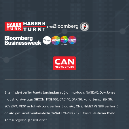
Sitemizdeki veriler Foreks tarafından sağlanmaktadır. NASDAQ, Dow Jones
Industrial Average, SHCOM, FTSE 100, CAC 40, DAX 30, Hang Seng, IBEX 35,
BOVESPA, VİOP ve Tahvil-bono verileri 15 dakika; CME, NYMEX VE S&P verileri 10
dakika gecikmeli verilmektedir. YASAL UYARI © 2026 Kayıtlı Elektronik Posta
Adresi : cgorsel@hs03.kep.tr