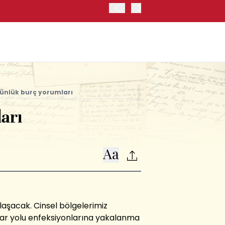
TRUMP: FAİZ ARTIRIMI 
ünlük burç yorumları
arı
aşacak. Cinsel bölgelerimiz
 idrar yolu enfeksiyonlarına yakalanma