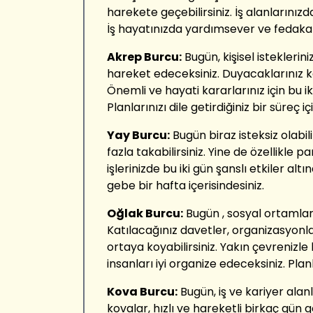
harekete geçebilirsiniz. İş alanlarınızd
İş hayatınızda yardımsever ve fedakar 
Akrep Burcu:
Bugün, kişisel isteklerin
hareket edeceksiniz. Duyacaklarınız ka
Önemli ve hayati kararlarınız için bu ik
Planlarınızı dile getirdiğiniz bir süreç iç
Yay Burcu:
Bugün biraz isteksiz olabil
fazla takabilirsiniz. Yine de özellikle 
işlerinizde bu iki gün şanslı etkiler al
gebe bir hafta içerisindesiniz.
Oğlak Burcu:
Bugün , sosyal ortamları
Katılacağınız davetler, organizasyonla
ortaya koyabilirsiniz. Yakın çevrenizl
insanları iyi organize edeceksiniz. Plan
Kova Burcu:
Bugün, iş ve kariyer alan
kovalar, hızlı ve hareketli birkaç gün