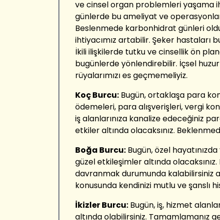
ve cinsel organ problemleri yaşama ih
günlerde bu ameliyat ve operasyonla
Beslenmede karbonhidrat günleri old
ihtiyacımız artabilir. Şeker hastaları 
İkili ilişkilerde tutku ve cinsellik ön pla
bugünlerde yönlendirebilir. İçsel huz
rüyalarımızı es geçmemeliyiz.
Koç Burcu:
Bugün, ortaklaşa para kon
ödemeleri, para alışverişleri, vergi kon
iş alanlarınıza kanalize edeceğiniz pa
etkiler altında olacaksınız. Beklenmed
Boğa Burcu:
Bugün, özel hayatınızda v
güzel etkileşimler altında olacaksınız
davranmak durumunda kalabilirsiniz am
konusunda kendinizi mutlu ve şanslı hiss
İkizler Burcu:
Bugün, iş, hizmet alanlar
altında olabilirsiniz. Tamamlamanız ge