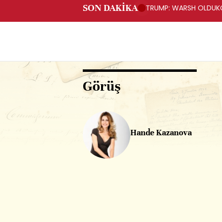
SON DAKİKA
TRUMP: WARSH OLDUKÇ
Görüş
Hande Kazanova