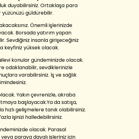
uk duyabilirsiniz. Ortaklaşa para
 yüzünüzü güldürebilir.
kacaksınız. Önemli işlerinizde
ayacak. Borsada yatırım yapan
lir. Sevdiğiniz insanla girişeceğiniz
a keyfiniz yüksek olacak.
ailevi konular gündeminizde olacak.
 odaklanabilir, sevdiklerinizle
lara varabilirsiniz. İş ve sağlık
imindesiniz.
 olacak. Yakın çevrenizle, akraba
 artmaya başlayacak.Ya da satışa,
 hızlı gelişmelere tanık olabilirsiniz.
la işinizi halledebilirsiniz.
ndeminizde olacak. Parasal
veya paraya dayalı işleriniz için