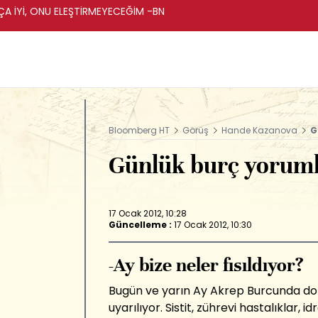
A İYİ, ONU ELEŞTİRMEYECEĞİM -BN
Bloomberg HT
Görüş
Hande Kazanova
G
Günlük burç yoruml
17 Ocak 2012, 10:28
Güncelleme :
17 Ocak 2012, 10:30
-Ay bize neler fısıldıyor?
Bugün ve yarın Ay Akrep Burcunda dol
uyarılıyor. Sistit, zührevi hastalıklar,