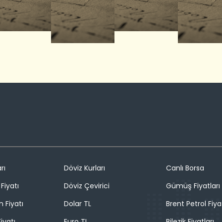
rı
Döviz Kurları
Canlı Borsa
Fiyatı
Döviz Çevirici
Gümüş Fiyatları
n Fiyatı
Dolar TL
Brent Petrol Fiya
iyatı
Euro TL
Bilezik Fiyatları