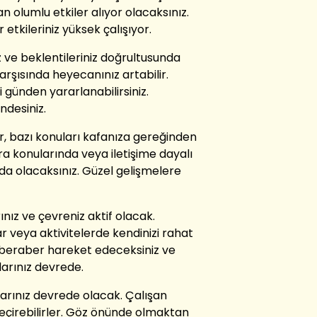
an olumlu etkiler alıyor olacaksınız.
etkileriniz yüksek çalışıyor.
iz ve beklentileriniz doğrultusunda
rşısında heyecanınız artabilir.
i günden yararlanabilirsiniz.
indesiniz.
ir, bazı konuları kafanıza gereğinden
para konularında veya iletişime dayalı
tında olacaksınız. Güzel gelişmelere
nız ve çevreniz aktif olacak.
r veya aktivitelerde kendinizi rahat
e beraber hareket edeceksiniz ve
larınız devrede.
larınız devrede olacak. Çalışan
 geçirebilirler. Göz önünde olmaktan