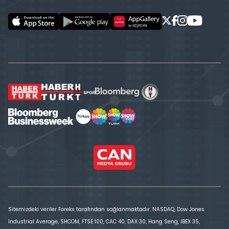
Sitemizdeki veriler Foreks tarafından sağlanmaktadır. NASDAQ, Dow Jones
Industrial Average, SHCOM, FTSE 100, CAC 40, DAX 30, Hang Seng, IBEX 35,