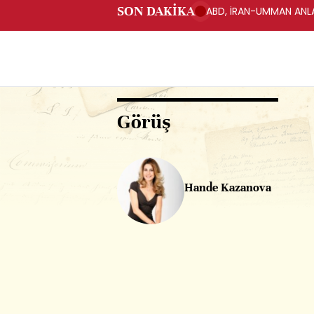
SON DAKİKA
ABD, İRAN-UMMAN ANLA
Görüş
Hande Kazanova