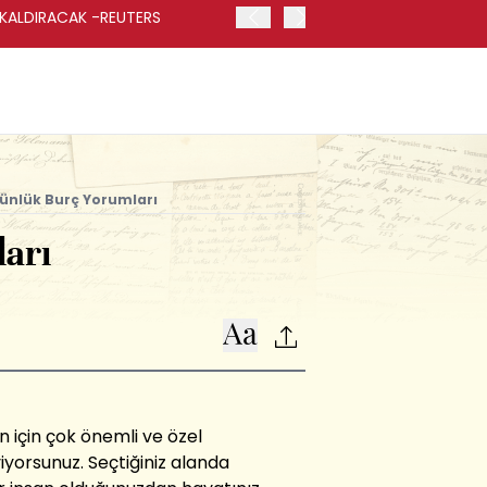
 KALDIRACAK -REUTERS
ABD DIŞİŞLERİ BAKANLIĞI
UYGULANACAK
ünlük Burç Yorumları
arı
n için çok önemli ve özel
yorsunuz. Seçtiğiniz alanda