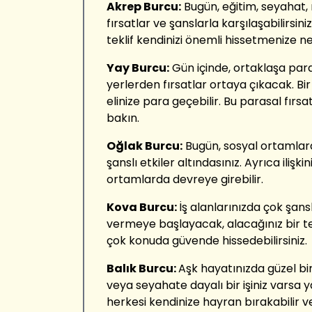
Akrep Burcu:
Bugün, eğitim, seyahat,
fırsatlar ve şanslarla karşılaşabilirsin
teklif kendinizi önemli hissetmenize n
Yay Burcu:
Gün içinde, ortaklaşa par
yerlerden fırsatlar ortaya çıkacak. B
elinize para geçebilir. Bu parasal fırs
bakın.
Oğlak Burcu:
Bugün, sosyal ortamlarda
şanslı etkiler altındasınız. Ayrıca ilişk
ortamlarda devreye girebilir.
Kova Burcu:
İş alanlarınızda çok şansl
vermeye başlayacak, alacağınız bir tekl
çok konuda güvende hissedebilirsiniz.
Balık Burcu:
Aşk hayatınızda güzel bir 
veya seyahate dayalı bir işiniz varsa y
herkesi kendinize hayran bırakabilir ve i