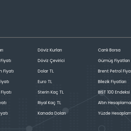
rı
Döviz Kurları
Canlı Borsa
Fiyatı
Döviz Çevirici
Gümüş Fiyatları
n Fiyatı
Dolar TL
Brent Petrol Fiya
iyatı
Euro TL
Bilezik Fiyatları
 Fiyatı
Sterin Kaç TL
BIST 100 Endeksi
yatı
Riyal Kaç TL
Altın Hesaplama
iyatı
Kanada Doları
Yüzde Hesapla