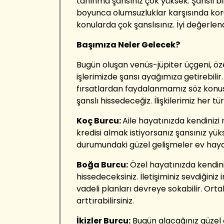
tanınma şansınız çok yüksek. Şanslı b
boyunca olumsuzluklar karşısında kor
konularda çok şanslısınız. İyi değerlend
Başımıza Neler Gelecek?
Bugün oluşan venüs-jüpiter üçgeni, ö
işlerimizde şansı ayağımıza getirebili
fırsatlardan faydalanmamız söz konusu
şanslı hissedeceğiz. İlişkilerimiz her tür
Koç Burcu:
Aile hayatınızda kendinizi
kredisi almak istiyorsanız şansınız yük
durumundaki güzel gelişmeler ev hayat
Boğa Burcu:
Özel hayatınızda kendini
hissedeceksiniz. İletişiminiz sevdiğini
vadeli planları devreye sokabilir. Ortak
arttırabilirsiniz.
İkizler Burcu:
Bugün alacağınız güzel e