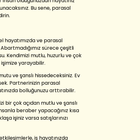
ir insan olduğunuzdan hayatınız
unacaksınız. Bu sene, parasal
irin.
zel hayatımızda ve parasal
r. Abartmadığımız sürece çeşitli
. Kendimizi mutlu, huzurlu ve çok
 işimize yarayabilir.
 mutu ve şanslı hissedeceksiniz. Ev
sek. Partnerinizin parasal
ınızda bolluğunuzu arttırabilir.
zi bir çok açıdan mutlu ve şanslı
z insanla beraber yapacağınız kısa
laşa işiniz varsa satışlarınızı
tkileşimlerle, iş hayatınızda