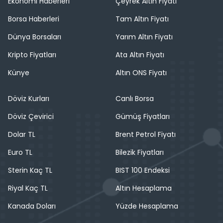
Ekonomi Haberleri
Çeyrek Altın Fiyatı
Borsa Haberleri
Tam Altın Fiyatı
Dünya Borsaları
Yarım Altın Fiyatı
Kripto Fiyatları
Ata Altın Fiyatı
Künye
Altın ONS Fiyatı
Döviz Kurları
Canlı Borsa
Döviz Çevirici
Gümüş Fiyatları
Dolar TL
Brent Petrol Fiyatı
Euro TL
Bilezik Fiyatları
Sterin Kaç TL
BIST 100 Endeksi
Riyal Kaç TL
Altın Hesaplama
Kanada Doları
Yüzde Hesaplama